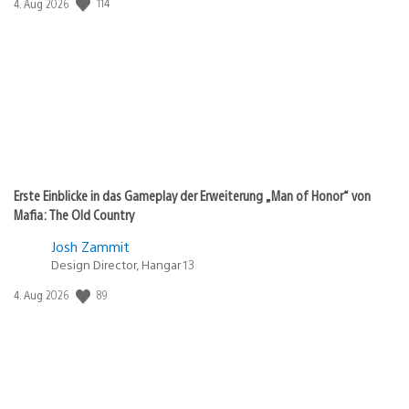
114
Veröffentlichungsdatum:
4. Aug 2026
Erste Einblicke in das Gameplay der Erweiterung „Man of Honor“ von
Mafia: The Old Country
Josh Zammit
Design Director, Hangar 13
89
Veröffentlichungsdatum:
4. Aug 2026