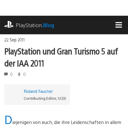
Zum
Inhalt
springen
playstation.com
PlayStation
.Blog
MEN
22. Sep 2011
PlayStation und Gran Turismo 5 auf
der IAA 2011
0
0
Roland Fauster
Contributing Editor, SCEE
D
iejenigen von euch, die ihre Leidenschaften in allem