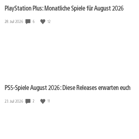
PlayStation Plus: Monatliche Spiele für August 2026
6
12
Veröffentlichungsdatum:
28. Jul 2026
PS5-Spiele August 2026: Diese Releases erwarten euch
2
11
Veröffentlichungsdatum:
23. Jul 2026