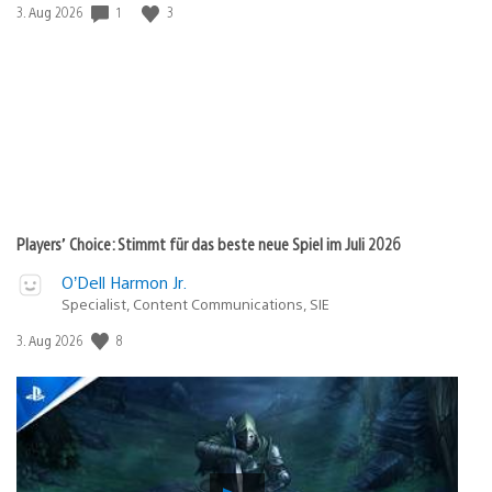
1
3
Veröffentlichungsdatum:
3. Aug 2026
Players’ Choice: Stimmt für das beste neue Spiel im Juli 2026
O’Dell Harmon Jr.
Specialist, Content Communications, SIE
8
Veröffentlichungsdatum:
3. Aug 2026