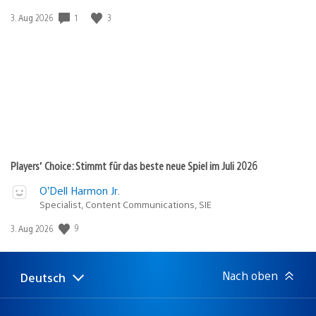
1
3
Veröffentlichungsdatum:
3. Aug 2026
Players’ Choice: Stimmt für das beste neue Spiel im Juli 2026
O’Dell Harmon Jr.
Specialist, Content Communications, SIE
9
Veröffentlichungsdatum:
3. Aug 2026
Nach oben
Deutsch
Select
Aktuelle
a
Region:
region