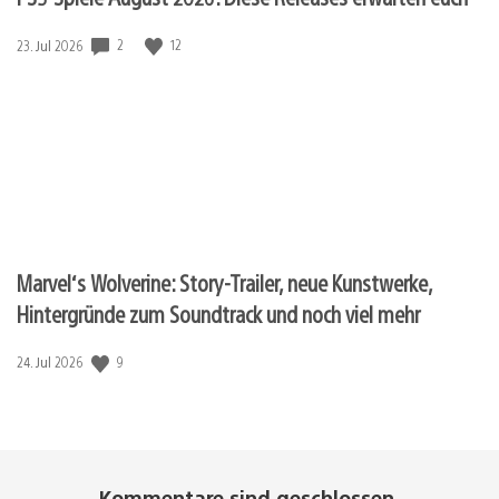
2
12
Veröffentlichungsdatum:
23. Jul 2026
Marvel‘s Wolverine: Story-Trailer, neue Kunstwerke,
Hintergründe zum Soundtrack und noch viel mehr
9
Veröffentlichungsdatum:
24. Jul 2026
Kommentare sind geschlossen.