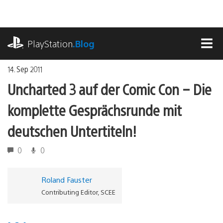
Zum
Inhalt
springen
playstation.com
PlayStation
.Blog
MEN
14. Sep 2011
Uncharted 3 auf der Comic Con – Die
komplette Gesprächsrunde mit
deutschen Untertiteln!
0
0
Roland Fauster
Contributing Editor, SCEE