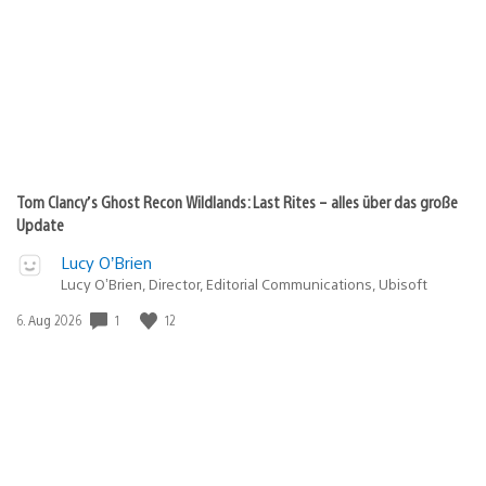
Tom Clancy’s Ghost Recon Wildlands: Last Rites – alles über das große
Update
Lucy O’Brien
Lucy O’Brien, Director, Editorial Communications, Ubisoft
1
12
Veröffentlichungsdatum:
6. Aug 2026