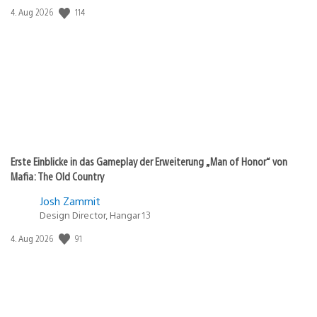
114
Veröffentlichungsdatum:
4. Aug 2026
Erste Einblicke in das Gameplay der Erweiterung „Man of Honor“ von
Mafia: The Old Country
Josh Zammit
Design Director, Hangar 13
91
Veröffentlichungsdatum:
4. Aug 2026