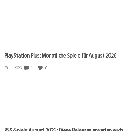
PlayStation Plus: Monatliche Spiele für August 2026
6
13
Veröffentlichungsdatum:
28. Jul 2026
PS5-Spiele August 2026: Diese Releases erwarten euch