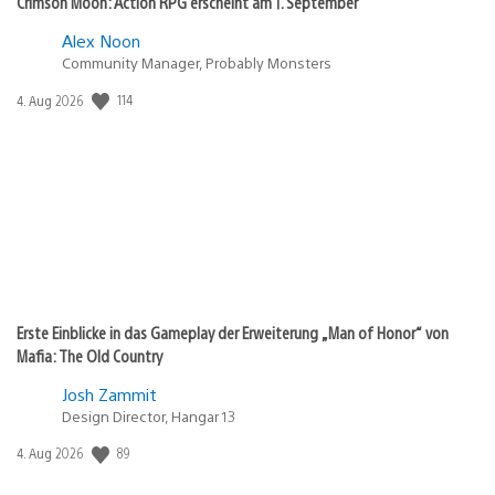
Crimson Moon: Action RPG erscheint am 1. September
Alex Noon
Community Manager, Probably Monsters
114
Veröffentlichungsdatum:
4. Aug 2026
Erste Einblicke in das Gameplay der Erweiterung „Man of Honor“ von
Mafia: The Old Country
Josh Zammit
Design Director, Hangar 13
89
Veröffentlichungsdatum:
4. Aug 2026