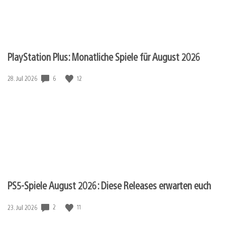
PlayStation Plus: Monatliche Spiele für August 2026
6
12
Veröffentlichungsdatum:
28. Jul 2026
PS5-Spiele August 2026: Diese Releases erwarten euch
2
11
Veröffentlichungsdatum:
23. Jul 2026