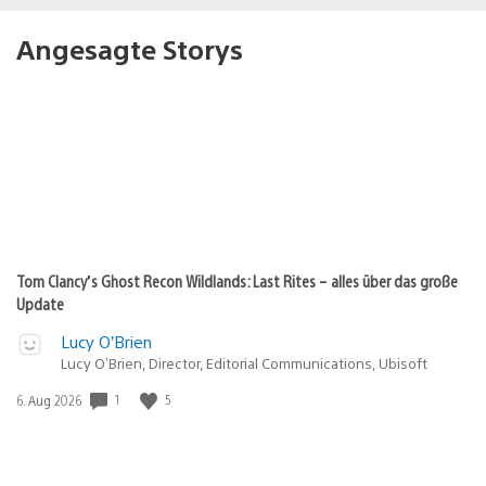
Angesagte Storys
Tom Clancy’s Ghost Recon Wildlands: Last Rites – alles über das große
Update
Lucy O’Brien
Lucy O’Brien, Director, Editorial Communications, Ubisoft
1
5
Veröffentlichungsdatum:
6. Aug 2026