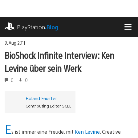
Zum
Inhalt
springen
playstation.com
PlayStation
.Blog
MEN
9. Aug 2011
BioShock Infinite Interview: Ken
Levine über sein Werk
0
0
Roland Fauster
Contributing Editor, SCEE
E
s ist immer eine Freude, mit
Ken Levine
, Creative