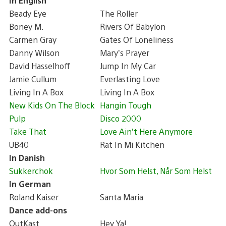
In English
Beady Eye
The Roller
Boney M.
Rivers Of Babylon
Carmen Gray
Gates Of Loneliness
Danny Wilson
Mary’s Prayer
David Hasselhoff
Jump In My Car
Jamie Cullum
Everlasting Love
Living In A Box
Living In A Box
New Kids On The Block
Hangin Tough
Pulp
Disco 2000
Take That
Love Ain’t Here Anymore
UB40
Rat In Mi Kitchen
In Danish
Sukkerchok
Hvor Som Helst, Når Som Helst
In German
Roland Kaiser
Santa Maria
Dance add-ons
OutKast
Hey Ya!