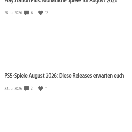
6
12
Veröffentlichungsdatum:
28. Jul 2026
PS5-Spiele August 2026: Diese Releases erwarten euch
2
11
Veröffentlichungsdatum:
23. Jul 2026