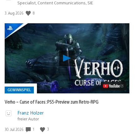
Specialist, Content Communications, SIE
8
Veröffentlichungsdatum:
3. Aug 2026
Verho
–
Curse
of
Faces:
PS5-
Preview
GEWINNSPIEL
zum
Retro-
Verho – Curse of Faces: PS5-Preview zum Retro-RPG
RPG
Video
Veröffentlicht
Franz Holzer
abspielen
freier Autor
in:
Gewinnspiel
1
3
Veröffentlichungsdatum:
30. Jul 2026