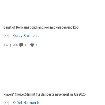
Beast of Reincarnation: Hands-on mit Paraden und Koo
Corey Brotherson
1
3
Veröffentlichungsdatum:
3. Aug 2026
Players’ Choice: Stimmt für das beste neue Spiel im Juli 2026
O’Dell Harmon Jr.