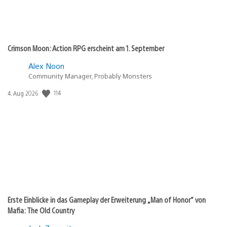
Crimson Moon: Action RPG erscheint am 1. September
Alex Noon
Community Manager, Probably Monsters
114
Veröffentlichungsdatum:
4. Aug 2026
Erste Einblicke in das Gameplay der Erweiterung „Man of Honor“ von
Mafia: The Old Country