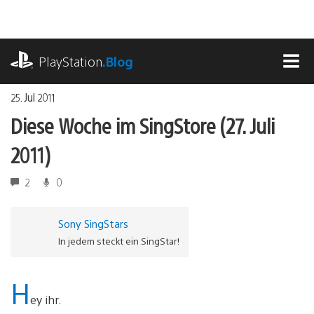
Zum
Inhalt
springen
playstation.com
PlayStation
.Blog
MEN
25. Jul 2011
Diese Woche im SingStore (27. Juli
2011)
2
0
Sony SingStars
In jedem steckt ein SingStar!
H
ey ihr.