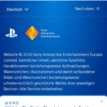
Nach oben
Deutsch
Select
Aktuelle
a
Region:
region
Sony
Interactive
Entertainment
Website © 2026 Sony Interactive Entertainment Europe
Limited. Sämtlicher Inhalt, sämtliche Spieltitel,
Handelsnamen beziehungsweise Aufmachungen,
Warenzeichen, Illustrationen und damit verbundene
Bilder sind Warenzeichen beziehungsweise
urheberrechtlich geschützte Werke ihrer jeweiligen
Besitzer. Alle Rechte vorbehalten.
✕
△○✕☐