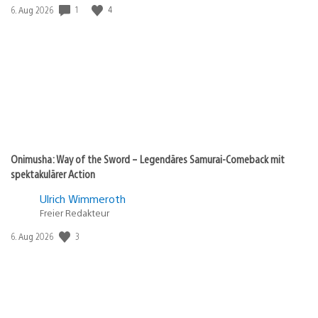
1
4
Veröffentlichungsdatum:
6. Aug 2026
Onimusha: Way of the Sword – Legendäres Samurai-Comeback mit
spektakulärer Action
Ulrich Wimmeroth
Freier Redakteur
3
Veröffentlichungsdatum:
6. Aug 2026