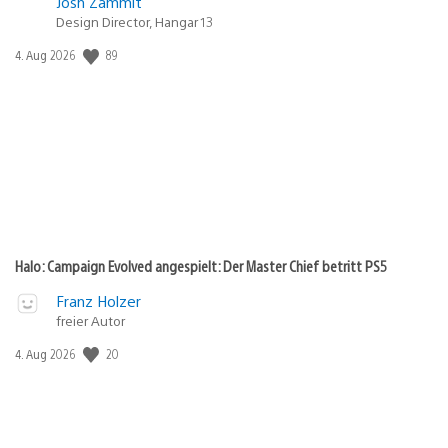
Josh Zammit
Design Director, Hangar 13
89
Veröffentlichungsdatum:
4. Aug 2026
Halo: Campaign Evolved angespielt: Der Master Chief betritt PS5
Franz Holzer
freier Autor
20
Veröffentlichungsdatum:
4. Aug 2026