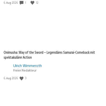
1
12
Veröffentlichungsdatum:
6. Aug 2026
Onimusha: Way of the Sword – Legendäres Samurai-Comeback mit
spektakulärer Action
Ulrich Wimmeroth
Freier Redakteur
3
Veröffentlichungsdatum:
6. Aug 2026