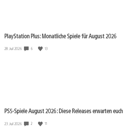
PlayStation Plus: Monatliche Spiele für August 2026
6
13
Veröffentlichungsdatum:
28. Jul 2026
PS5-Spiele August 2026: Diese Releases erwarten euch
2
11
Veröffentlichungsdatum:
23. Jul 2026