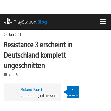
Zum
Inhalt
springen
playstation.com
PlayStation
.Blog
MEN
28. Jun 2011
Resistance 3 erscheint in
Deutschland komplett
ungeschnitten
4
1
Roland Fauster
1
Contributing Editor, SCEE
Autorenantwort