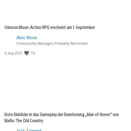
Crimson Moon: Action RPG erscheint am 1. September
Alex Noon
Community Manager, Probably Monsters
114
Veröffentlichungsdatum:
4. Aug 2026
Erste Einblicke in das Gameplay der Erweiterung „Man of Honor“ von
Mafia: The Old Country
Josh Zammit