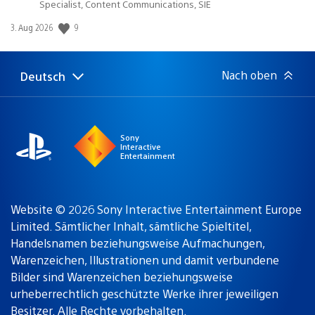
Specialist, Content Communications, SIE
9
Veröffentlichungsdatum:
3. Aug 2026
Nach oben
Deutsch
Select
Aktuelle
a
Region:
region
Sony
Interactive
Entertainment
Website © 2026 Sony Interactive Entertainment Europe
Limited. Sämtlicher Inhalt, sämtliche Spieltitel,
Handelsnamen beziehungsweise Aufmachungen,
Warenzeichen, Illustrationen und damit verbundene
Bilder sind Warenzeichen beziehungsweise
urheberrechtlich geschützte Werke ihrer jeweiligen
Besitzer. Alle Rechte vorbehalten.