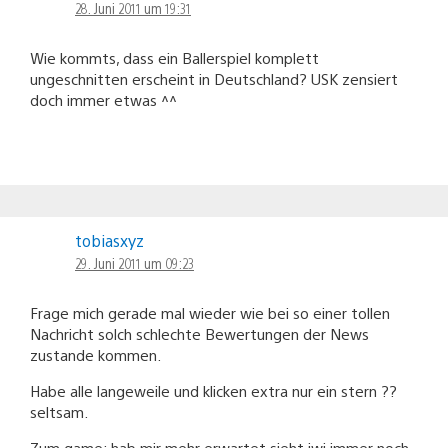
28. Juni 2011 um 19:31
Wie kommts, dass ein Ballerspiel komplett
ungeschnitten erscheint in Deutschland? USK zensiert
doch immer etwas ^^
tobiasxyz
29. Juni 2011 um 09:23
Frage mich gerade mal wieder wie bei so einer tollen
Nachricht solch schlechte Bewertungen der News
zustande kommen.
Habe alle langeweile und klicken extra nur ein stern ??
seltsam.
Zum game: hab mir mehr erwartet sieht iwi immer noch