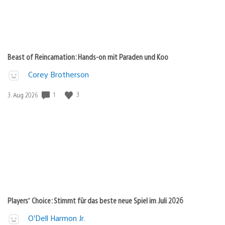
Beast of Reincarnation: Hands-on mit Paraden und Koo
Corey Brotherson
1
3
Veröffentlichungsdatum:
3. Aug 2026
Players’ Choice: Stimmt für das beste neue Spiel im Juli 2026
O’Dell Harmon Jr.