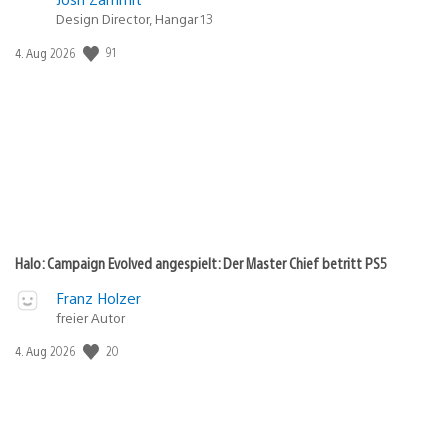
Design Director, Hangar 13
91
Veröffentlichungsdatum:
4. Aug 2026
Halo: Campaign Evolved angespielt: Der Master Chief betritt PS5
Franz Holzer
freier Autor
20
Veröffentlichungsdatum:
4. Aug 2026