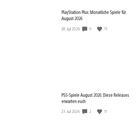
PlayStation Plus: Monatliche Spiele für
August 2026
6
13
Veröffentlichungsdatum:
28. Jul 2026
PS5-Spiele August 2026: Diese Releases
erwarten euch
2
11
Veröffentlichungsdatum:
23. Jul 2026