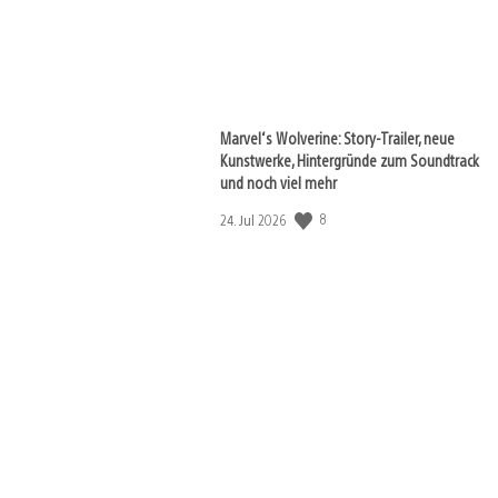
Marvel‘s Wolverine: Story-Trailer, neue
Kunstwerke, Hintergründe zum Soundtrack
und noch viel mehr
8
Veröffentlichungsdatum:
24. Jul 2026