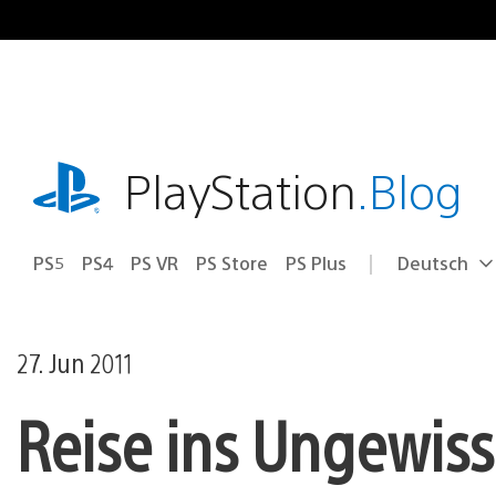
Zum
Inhalt
springen
playstation.com
PlayStation
.Blog
PS5
PS4
PS VR
PS Store
PS Plus
Deutsch
Select
Aktuelle
a
Region:
region
27. Jun 2011
Reise ins Ungewis