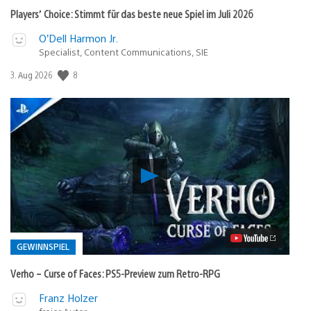
Players’ Choice: Stimmt für das beste neue Spiel im Juli 2026
O’Dell Harmon Jr.
Specialist, Content Communications, SIE
8
Veröffentlichungsdatum:
3. Aug 2026
Verho
–
Curse
of
Faces:
PS5-
Preview
GEWINNSPIEL
zum
Retro-
Verho – Curse of Faces: PS5-Preview zum Retro-RPG
RPG
Video
Veröffentlicht
Franz Holzer
abspielen