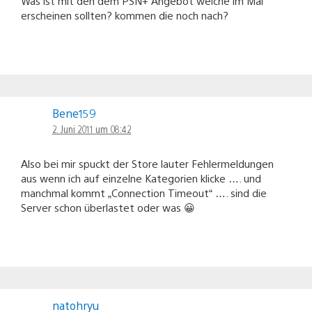
Was ist mit den dem PSN+ Angebot welche im Mai
erscheinen sollten? kommen die noch nach?
Bene159
2. Juni 2011 um 08:42
Also bei mir spuckt der Store lauter Fehlermeldungen
aus wenn ich auf einzelne Kategorien klicke …. und
manchmal kommt „Connection Timeout“ …. sind die
Server schon überlastet oder was 😀
natohryu