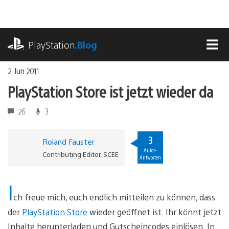
Zum
Inhalt
springen
playstation.com
PlayStation
.Blog
MEN
2. Jun 2011
PlayStation Store ist jetzt wieder da
26
3
3
Roland Fauster
Autor-
Contributing Editor, SCEE
Antworten
I
ch freue mich, euch endlich mitteilen zu können, dass
der
PlayStation Store
wieder geöffnet ist. Ihr könnt jetzt
Inhalte herunterladen und Gutscheincodes einlösen. In