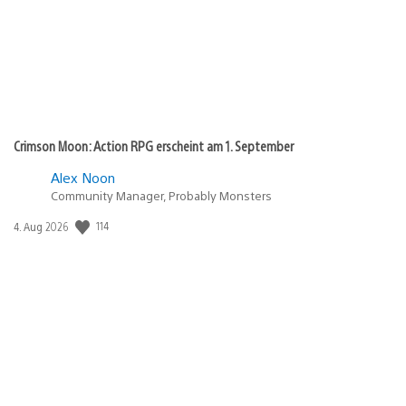
Crimson Moon: Action RPG erscheint am 1. September
Alex Noon
Community Manager, Probably Monsters
114
Veröffentlichungsdatum:
4. Aug 2026