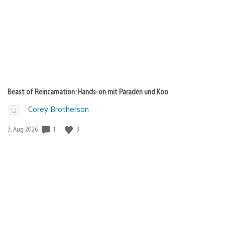
Beast of Reincarnation: Hands-on mit Paraden und Koo
Corey Brotherson
1
3
Veröffentlichungsdatum:
3. Aug 2026