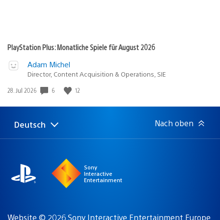
PlayStation Plus: Monatliche Spiele für August 2026
Adam Michel
Director, Content Acquisition & Operations, SIE
6
12
Veröffentlichungsdatum:
28. Jul 2026
Nach oben
Deutsch
Select
Aktuelle
a
Region:
region
Sony
Interactive
Entertainment
Website © 2026 Sony Interactive Entertainment Europe