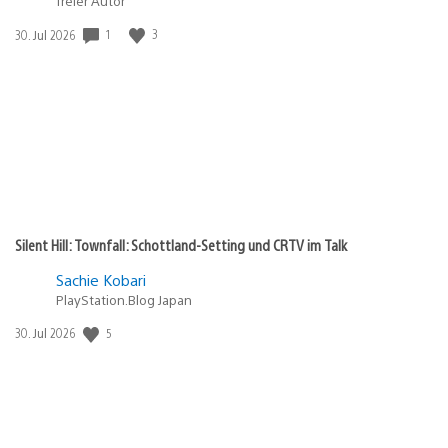
freier Autor
in:
Gewinnspiel
1
3
Veröffentlichungsdatum:
30. Jul 2026
Silent Hill: Townfall: Schottland-Setting und CRTV im Talk
Sachie Kobari
PlayStation.Blog Japan
5
Veröffentlichungsdatum:
30. Jul 2026