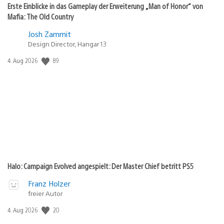
Erste Einblicke in das Gameplay der Erweiterung „Man of Honor“ von
Mafia: The Old Country
Josh Zammit
Design Director, Hangar 13
89
Veröffentlichungsdatum:
4. Aug 2026
Halo: Campaign Evolved angespielt: Der Master Chief betritt PS5
Franz Holzer
freier Autor
20
Veröffentlichungsdatum:
4. Aug 2026