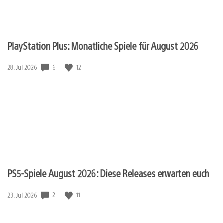
PlayStation Plus: Monatliche Spiele für August 2026
6
12
Veröffentlichungsdatum:
28. Jul 2026
PS5-Spiele August 2026: Diese Releases erwarten euch
2
11
Veröffentlichungsdatum:
23. Jul 2026