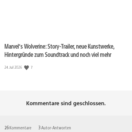
Marvel‘s Wolverine: Story-Trailer, neue Kunstwerke,
Hintergründe zum Soundtrack und noch viel mehr
7
Veröffentlichungsdatum:
24. Jul 2026
Kommentare sind geschlossen.
26
Kommentare
3
Autor-Antworten