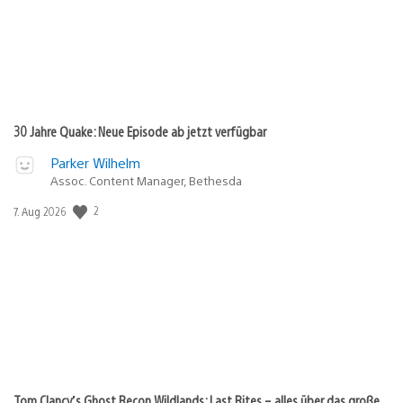
30 Jahre Quake: Neue Episode ab jetzt verfügbar
Parker Wilhelm
Assoc. Content Manager, Bethesda
2
Veröffentlichungsdatum:
7. Aug 2026
Tom Clancy’s Ghost Recon Wildlands: Last Rites – alles über das große