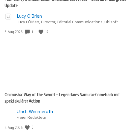
Update
Lucy O’Brien
Lucy O’Brien, Director, Editorial Communications, Ubisoft
1
12
Veröffentlichungsdatum:
6. Aug 2026
Onimusha: Way of the Sword – Legendäres Samurai-Comeback mit
spektakulärer Action
Ulrich Wimmeroth
Freier Redakteur
3
Veröffentlichungsdatum:
6. Aug 2026