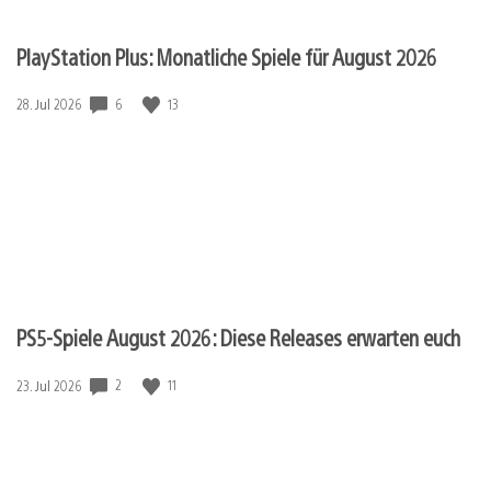
PlayStation Plus: Monatliche Spiele für August 2026
6
13
Veröffentlichungsdatum:
28. Jul 2026
PS5-Spiele August 2026: Diese Releases erwarten euch
2
11
Veröffentlichungsdatum:
23. Jul 2026