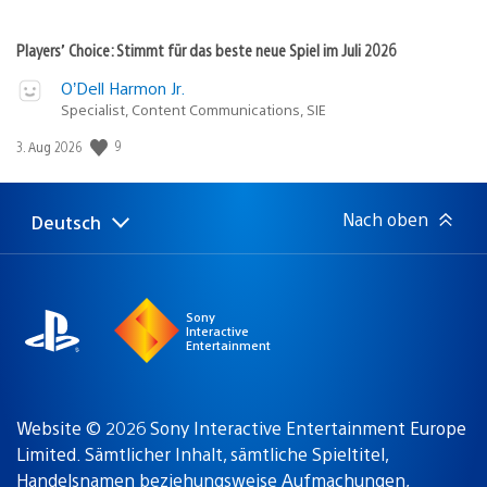
Players’ Choice: Stimmt für das beste neue Spiel im Juli 2026
O’Dell Harmon Jr.
Specialist, Content Communications, SIE
9
Veröffentlichungsdatum:
3. Aug 2026
Nach oben
Deutsch
Select
Aktuelle
a
Region:
region
Sony
Interactive
Entertainment
Website © 2026 Sony Interactive Entertainment Europe
Limited. Sämtlicher Inhalt, sämtliche Spieltitel,
Handelsnamen beziehungsweise Aufmachungen,