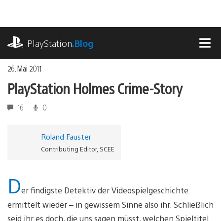
Zum
Inhalt
springen
playstation.com
PlayStation
.Blog
MEN
26. Mai 2011
PlayStation Holmes Crime-Story
16
0
Roland Fauster
Contributing Editor, SCEE
D
er findigste Detektiv der Videospielgeschichte
ermittelt wieder – in gewissem Sinne also ihr. Schließlich
seid ihr es doch, die uns sagen müsst, welchen Spieltitel