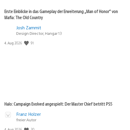
Erste Einblicke in das Gameplay der Erweiterung „Man of Honor“ von
Mafia: The Old Country
Josh Zammit
Design Director, Hangar 13
91
Veröffentlichungsdatum:
4. Aug 2026
Halo: Campaign Evolved angespielt: Der Master Chief betritt PS5
Franz Holzer
freier Autor
20
Veröffentlichungsdatum:
4. Aug 2026