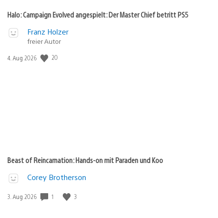
Halo: Campaign Evolved angespielt: Der Master Chief betritt PS5
Franz Holzer
freier Autor
20
Veröffentlichungsdatum:
4. Aug 2026
Beast of Reincarnation: Hands-on mit Paraden und Koo
Corey Brotherson
1
3
Veröffentlichungsdatum:
3. Aug 2026