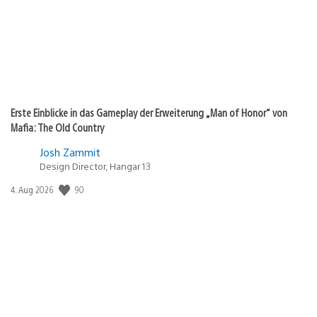
Erste Einblicke in das Gameplay der Erweiterung „Man of Honor“ von
Mafia: The Old Country
Josh Zammit
Design Director, Hangar 13
90
Veröffentlichungsdatum:
4. Aug 2026