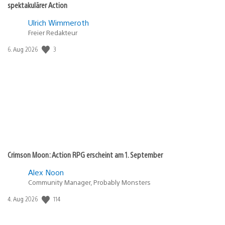
spektakulärer Action
Ulrich Wimmeroth
Freier Redakteur
3
Veröffentlichungsdatum:
6. Aug 2026
Crimson Moon: Action RPG erscheint am 1. September
Alex Noon
Community Manager, Probably Monsters
114
Veröffentlichungsdatum:
4. Aug 2026