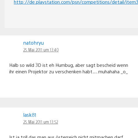
http://de.playstation.com/psn/competitions/detail/item
natohryu
25. Mai 2011 um 13:40
Halb so wild 3D ist eh Humbug, aber sagt bescheid wenn
ihr einen Projektor zu verschenken habt….muhahaha _o_
lask81
25. Mai 2011 um 13:52
Ist ja toll das man aus österreich nicht mitmachen darf