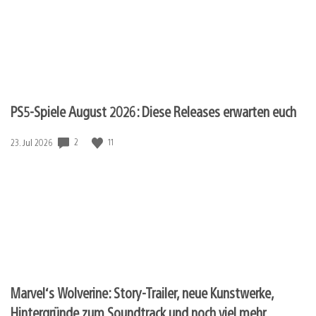
PS5-Spiele August 2026: Diese Releases erwarten euch
2
11
Veröffentlichungsdatum:
23. Jul 2026
Marvel‘s Wolverine: Story-Trailer, neue Kunstwerke,
Hintergründe zum Soundtrack und noch viel mehr