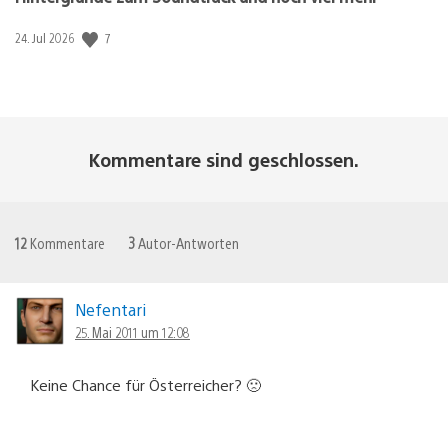
7
Veröffentlichungsdatum:
24. Jul 2026
Kommentare sind geschlossen.
12
Kommentare
3
Autor-Antworten
Nefentari
25. Mai 2011 um 12:08
Keine Chance für Österreicher? 🙁