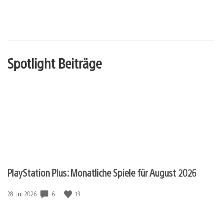
Spotlight Beiträge
PlayStation Plus: Monatliche Spiele für August 2026
6
13
Veröffentlichungsdatum:
28. Jul 2026