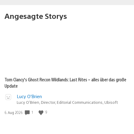
Angesagte Storys
Tom Clancy’s Ghost Recon Wildlands: Last Rites – alles über das große
Update
Lucy O’Brien
Lucy O’Brien, Director, Editorial Communications, Ubisoft
1
9
Veröffentlichungsdatum:
6. Aug 2026