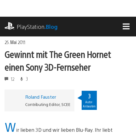
Zum
Inhalt
springen
playstation.com
PlayStation
.Blog
MEN
25. Mai 2011
Gewinnt mit The Green Hornet
einen Sony 3D-Fernseher
12
3
3
Roland Fauster
Autor-
Contributing Editor, SCEE
Antworten
W
ir lieben 3D und wir lieben Blu-Ray. Ihr liebt