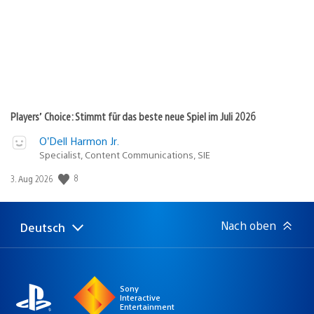
Players’ Choice: Stimmt für das beste neue Spiel im Juli 2026
O’Dell Harmon Jr.
Specialist, Content Communications, SIE
8
Veröffentlichungsdatum:
3. Aug 2026
Nach oben
Deutsch
Select
Aktuelle
a
Region:
region
Sony
Interactive
Entertainment