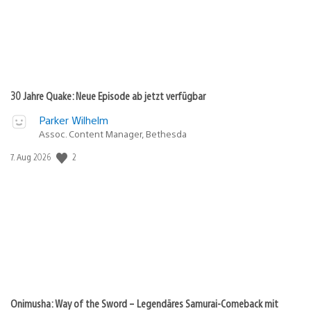
30 Jahre Quake: Neue Episode ab jetzt verfügbar
Parker Wilhelm
Assoc. Content Manager, Bethesda
2
Veröffentlichungsdatum:
7. Aug 2026
Onimusha: Way of the Sword – Legendäres Samurai-Comeback mit