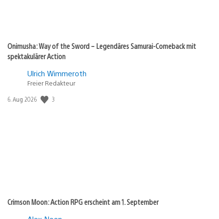
Onimusha: Way of the Sword – Legendäres Samurai-Comeback mit
spektakulärer Action
Ulrich Wimmeroth
Freier Redakteur
3
Veröffentlichungsdatum:
6. Aug 2026
Crimson Moon: Action RPG erscheint am 1. September
Alex Noon