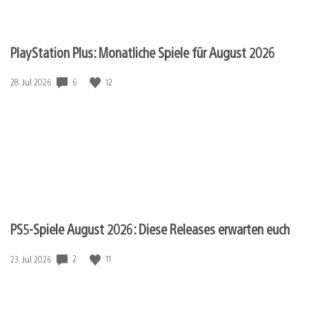
PlayStation Plus: Monatliche Spiele für August 2026
6
12
Veröffentlichungsdatum:
28. Jul 2026
PS5-Spiele August 2026: Diese Releases erwarten euch
2
11
Veröffentlichungsdatum:
23. Jul 2026