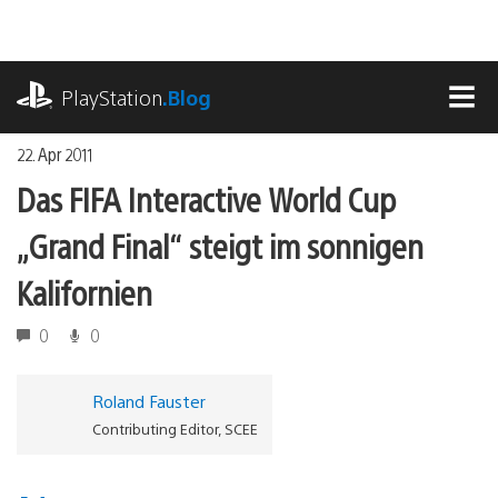
Zum
Inhalt
springen
playstation.com
PlayStation
.Blog
MEN
22. Apr 2011
Das FIFA Interactive World Cup
„Grand Final“ steigt im sonnigen
Kalifornien
0
0
Roland Fauster
Contributing Editor, SCEE