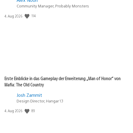
Community Manager, Probably Monsters
114
Veröffentlichungsdatum:
4. Aug 2026
Erste Einblicke in das Gameplay der Erweiterung „Man of Honor“ von
Mafia: The Old Country
Josh Zammit
Design Director, Hangar 13
89
Veröffentlichungsdatum:
4. Aug 2026