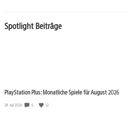
Spotlight Beiträge
PlayStation Plus: Monatliche Spiele für August 2026
6
12
Veröffentlichungsdatum:
28. Jul 2026