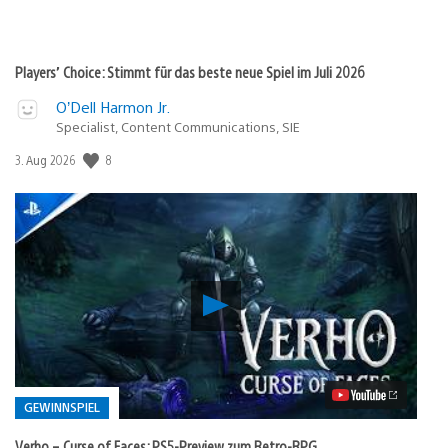
Players’ Choice: Stimmt für das beste neue Spiel im Juli 2026
O’Dell Harmon Jr.
Specialist, Content Communications, SIE
8
Veröffentlichungsdatum:
3. Aug 2026
Verho
–
Curse
of
Faces:
PS5-
Preview
GEWINNSPIEL
zum
Retro-
Verho – Curse of Faces: PS5-Preview zum Retro-RPG