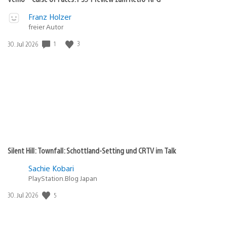
RPG
Video
Veröffentlicht
Franz Holzer
abspielen
freier Autor
in:
Gewinnspiel
1
3
Veröffentlichungsdatum:
30. Jul 2026
Silent Hill: Townfall: Schottland-Setting und CRTV im Talk
Sachie Kobari
PlayStation.Blog Japan
5
Veröffentlichungsdatum:
30. Jul 2026