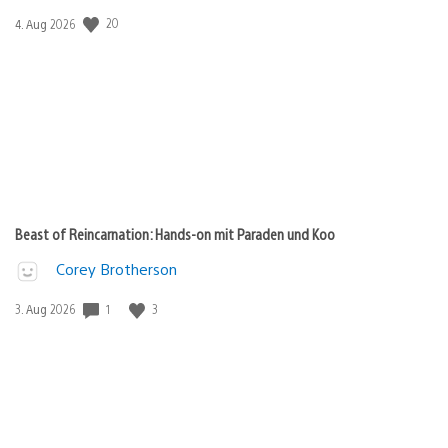
20
Veröffentlichungsdatum:
4. Aug 2026
Beast of Reincarnation: Hands-on mit Paraden und Koo
Corey Brotherson
1
3
Veröffentlichungsdatum:
3. Aug 2026