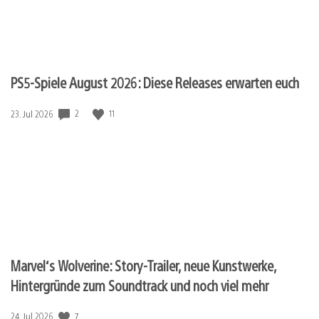
PS5-Spiele August 2026: Diese Releases erwarten euch
2
11
Veröffentlichungsdatum:
23. Jul 2026
Marvel‘s Wolverine: Story-Trailer, neue Kunstwerke,
Hintergründe zum Soundtrack und noch viel mehr
7
Veröffentlichungsdatum:
24. Jul 2026