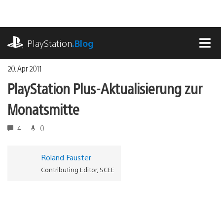
Zum
Inhalt
springen
playstation.com
PlayStation
.Blog
MEN
20. Apr 2011
PlayStation Plus-Aktualisierung zur
Monatsmitte
4
0
Roland Fauster
Contributing Editor, SCEE