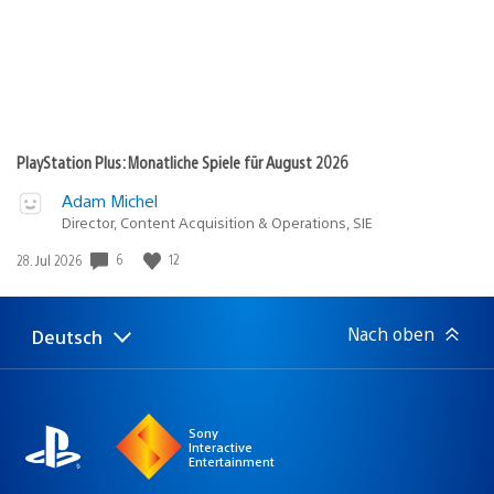
PlayStation Plus: Monatliche Spiele für August 2026
Adam Michel
Director, Content Acquisition & Operations, SIE
6
12
Veröffentlichungsdatum:
28. Jul 2026
Nach oben
Deutsch
Select
Aktuelle
a
Region:
region
Sony
Interactive
Entertainment