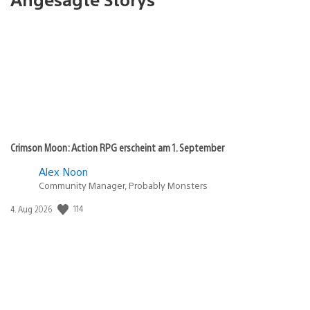
Crimson Moon: Action RPG erscheint am 1. September
Alex Noon
Community Manager, Probably Monsters
114
Veröffentlichungsdatum:
4. Aug 2026