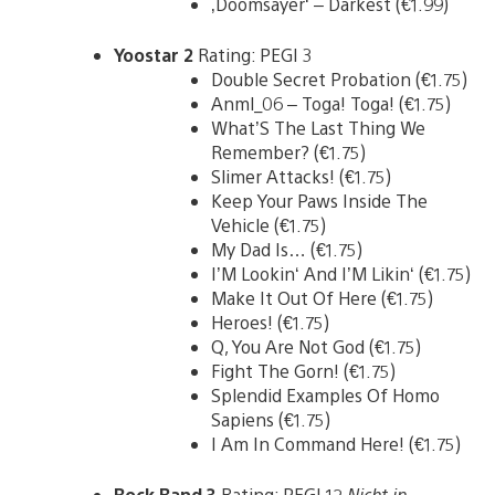
‚Doomsayer‘ – Darkest (€1.99)
Yoostar 2
Rating: PEGI 3
Double Secret Probation (€1.75)
Anml_06 – Toga! Toga! (€1.75)
What’S The Last Thing We
Remember? (€1.75)
Slimer Attacks! (€1.75)
Keep Your Paws Inside The
Vehicle (€1.75)
My Dad Is… (€1.75)
I’M Lookin‘ And I’M Likin‘ (€1.75)
Make It Out Of Here (€1.75)
Heroes! (€1.75)
Q, You Are Not God (€1.75)
Fight The Gorn! (€1.75)
Splendid Examples Of Homo
Sapiens (€1.75)
I Am In Command Here! (€1.75)
Rock Band 3
Rating: PEGI 12
Nicht in