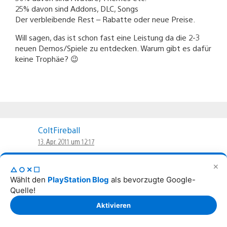
25% davon sind Addons, DLC, Songs
Der verbleibende Rest – Rabatte oder neue Preise.
Will sagen, das ist schon fast eine Leistung da die 2-3
neuen Demos/Spiele zu entdecken. Warum gibt es dafür
keine Trophäe? 😉
ColtFireball
13. Apr. 2011 um 12:17
✕
Irgendwie fehlen mir da die „WWE All Star“
△○✕☐
Zusatzinhalte, die gestern im US Playstation Store
Wählt den
PlayStation Blog
als bevorzugte Google-
veröffentlicht wurden. Fehler in der Liste oder
Quelle!
erscheinen die wirklich nicht?
Aktivieren