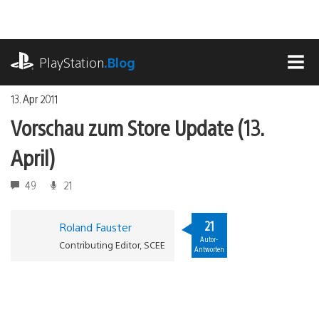
Zum
Inhalt
springen
playstation.com
PlayStation
.Blog
MEN
13. Apr 2011
Vorschau zum Store Update (13.
April)
49
21
21
Roland Fauster
Autor-
Contributing Editor, SCEE
Antworten