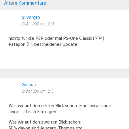
Ältere Kommentare
Kommentar-
olivergro
Navigation
13. Apr. 2011 um 12:03
nichts für die PSP oder mal PS-One Classic (RR4)
Patapon 3 ?, bescheidenes Update.
Golwar
13. Apr. 2011 um 12:13
Was wir auf den ersten Blick sehen: Eine lange lange
lange Liste an Einträgen.
Was wir auf den zweiten Blick sehen:
50% davon sind Avatare, Themes etc.