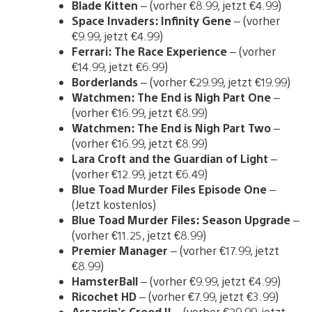
Blade Kitten
– (vorher €8.99, jetzt €4.99)
Space Invaders: Infinity Gene
– (vorher
€9.99, jetzt €4.99)
Ferrari: The Race Experience
– (vorher
€14.99, jetzt €6.99)
Borderlands
– (vorher €29.99, jetzt €19.99)
Watchmen: The End is Nigh Part One
–
(vorher €16.99, jetzt €8.99)
Watchmen: The End is Nigh Part Two
–
(vorher €16.99, jetzt €8.99)
Lara Croft and the Guardian of Light
–
(vorher €12.99, jetzt €6.49)
Blue Toad Murder Files Episode One
–
(Jetzt kostenlos)
Blue Toad Murder Files: Season Upgrade
–
(vorher €11.25, jetzt €8.99)
Premier Manager
– (vorher €17.99, jetzt
€8.99)
HamsterBall
– (vorher €9.99, jetzt €4.99)
Ricochet HD
– (vorher €7.99, jetzt €3.99)
Assassin’s Creed II
– (vorher €29.99, jetzt