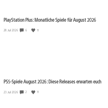
PlayStation Plus: Monatliche Spiele für August 2026
6
11
Veröffentlichungsdatum:
28. Jul 2026
PS5-Spiele August 2026: Diese Releases erwarten euch
2
11
Veröffentlichungsdatum:
23. Jul 2026