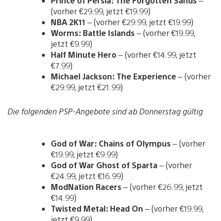
Prince of Persia: The Forgotten Sands
–
(vorher €29.99, jetzt €19.99)
NBA 2K11
– (vorher €29.99, jetzt €19.99)
Worms: Battle Islands
– (vorher €19.99,
jetzt €9.99)
Half Minute Hero
– (vorher €14.99, jetzt
€7.99)
Michael Jackson: The Experience
– (vorher
€29.99, jetzt €21.99)
Die folgenden PSP-Angebote sind ab Donnerstag gültig
God of War: Chains of Olympus
– (vorher
€19.99, jetzt €9.99)
God of War Ghost of Sparta
– (vorher
€24.99, jetzt €16.99)
ModNation Racers
– (vorher €26.99, jetzt
€14.99)
Twisted Metal: Head On
– (vorher €19.99,
jetzt €9.99)