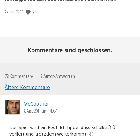
7
Veröffentlichungsdatum:
24. Jul 2026
Kommentare sind geschlossen.
72
Kommentare
2
Autor-Antworten
Ältere Kommentare
Kommentar-
Navigation
McCoother
7. Apr. 2011 um 14:04
Das Spiel wird ein Fest. Ich tippe, dass Schalke 3:0
verliert und trotzdem weiterkommt. 🙂