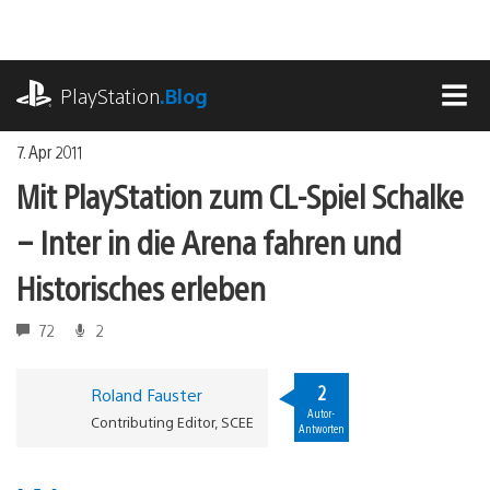
Zum
Inhalt
springen
playstation.com
PlayStation
.Blog
MEN
7. Apr 2011
Mit PlayStation zum CL-Spiel Schalke
– Inter in die Arena fahren und
Historisches erleben
72
2
2
Roland Fauster
Autor-
Contributing Editor, SCEE
Antworten