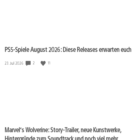
PS5-Spiele August 2026: Diese Releases erwarten euch
2
11
Veröffentlichungsdatum:
23. Jul 2026
Marvel‘s Wolverine: Story-Trailer, neue Kunstwerke,
Hintergründe zum Soundtrack und noch viel mehr