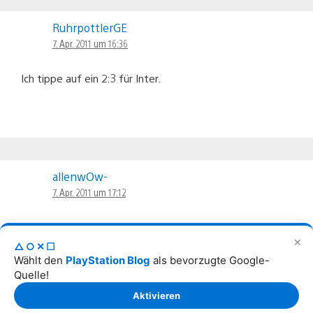
RuhrpottlerGE
7. Apr. 2011 um 16:36
Ich tippe auf ein 2:3 für Inter.
allenwOw-
7. Apr. 2011 um 17:12
Schalke 1:2 Inter Mailand
✕
△○✕☐
Wählt den
PlayStation Blog
als bevorzugte Google-
Quelle!
Aktivieren