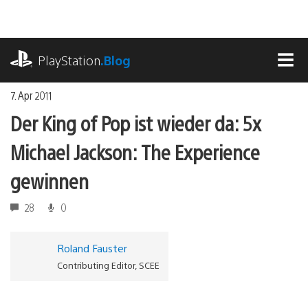
Zum
Inhalt
springen
playstation.com
PlayStation
.Blog
MEN
7. Apr 2011
Der King of Pop ist wieder da: 5x
Michael Jackson: The Experience
gewinnen
28
0
Roland Fauster
Contributing Editor, SCEE