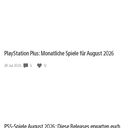
PlayStation Plus: Monatliche Spiele für August 2026
6
12
Veröffentlichungsdatum:
28. Jul 2026
PS5-Spiele August 2026: Diese Releases erwarten euch