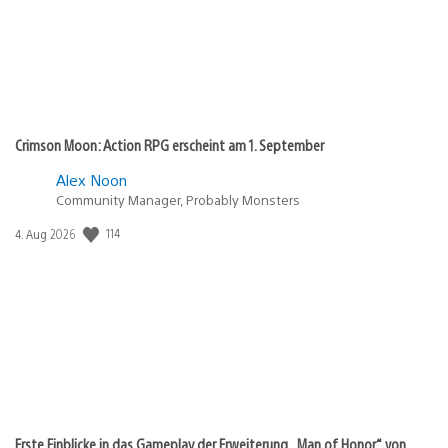
Crimson Moon: Action RPG erscheint am 1. September
Alex Noon
Community Manager, Probably Monsters
114
Veröffentlichungsdatum:
4. Aug 2026
Erste Einblicke in das Gameplay der Erweiterung „Man of Honor“ von