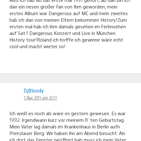
dan ein riesen großer Fan von Ihm geworden, mein
erstes Album war Dangerous auf MC und mein zweites
hab ich dan von meinen Eltern bekommen History!Zum
ersten mal hab ich ihm damals gesehen im Ferhnsehen
auf Sat.1 Dangerous Konzert und Live in München
History tour!Roland ich hofffe ich gewinne wäre echt
cool und macht wieter so!
DjBloody
7. Apr. 2011 um 20:11
Ich weiß es noch als wäre es gestern gewesen. Es war
1992. Irgendwann kurz vor meinem 8´ten Geburtstag.
Mein Vater lag damals im Krankenhaus in Berlin aufn
Prenzlauer Berg. Wir haben ihn am Abend besucht. Als
ich dort das Fenster geöffnet hab muss ich mein Vater