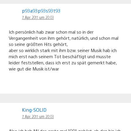
p93a93p93s93t93
7. Apr. 2011 um 20:03
Ich persönlich hab zwar schon mal so in der
Vergangenheit von ihm gehört, natürlich, und schon mal
so seine größten Hits gehört,
aber so wirklich stark mit ihm bzw. seiner Musik hab ich
mich erst nach seinem Tot beschäftigt und musste
leider feststellen, dass ich erst zu spät gemerkt habe,
wie gut die Musik ist/war
King-SOLID
7. Apr. 2011 um 20:03
Also ich hab MJ das erste mal 1991 gehört, ab dan bin ich