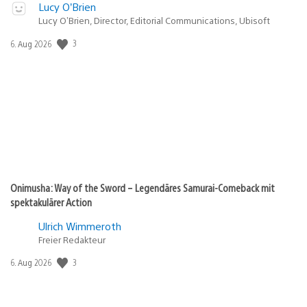
Lucy O’Brien
Lucy O’Brien, Director, Editorial Communications, Ubisoft
3
Veröffentlichungsdatum:
6. Aug 2026
Onimusha: Way of the Sword – Legendäres Samurai-Comeback mit
spektakulärer Action
Ulrich Wimmeroth
Freier Redakteur
3
Veröffentlichungsdatum:
6. Aug 2026