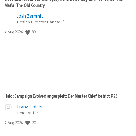
Mafia: The Old Country
Josh Zammit
Design Director, Hangar 13
89
Veröffentlichungsdatum:
4. Aug 2026
Halo: Campaign Evolved angespielt: Der Master Chief betritt PS5
Franz Holzer
freier Autor
20
Veröffentlichungsdatum:
4. Aug 2026