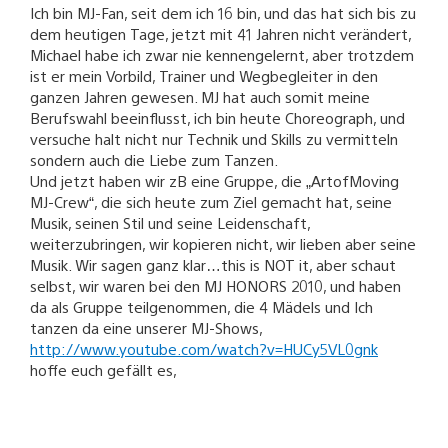
Ich bin MJ-Fan, seit dem ich 16 bin, und das hat sich bis zu
dem heutigen Tage, jetzt mit 41 Jahren nicht verändert,
Michael habe ich zwar nie kennengelernt, aber trotzdem
ist er mein Vorbild, Trainer und Wegbegleiter in den
ganzen Jahren gewesen. MJ hat auch somit meine
Berufswahl beeinflusst, ich bin heute Choreograph, und
versuche halt nicht nur Technik und Skills zu vermitteln
sondern auch die Liebe zum Tanzen.
Und jetzt haben wir zB eine Gruppe, die „ArtofMoving
MJ-Crew“, die sich heute zum Ziel gemacht hat, seine
Musik, seinen Stil und seine Leidenschaft,
weiterzubringen, wir kopieren nicht, wir lieben aber seine
Musik. Wir sagen ganz klar…this is NOT it, aber schaut
selbst, wir waren bei den MJ HONORS 2010, und haben
da als Gruppe teilgenommen, die 4 Mädels und Ich
tanzen da eine unserer MJ-Shows,
http://www.youtube.com/watch?v=HUCy5VL0gnk
hoffe euch gefällt es,