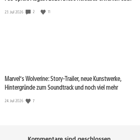
2
11
Veröffentlichungsdatum:
23. Jul 2026
Marvel‘s Wolverine: Story-Trailer, neue Kunstwerke,
Hintergründe zum Soundtrack und noch viel mehr
7
Veröffentlichungsdatum:
24. Jul 2026
Kommentare sind geschlossen.