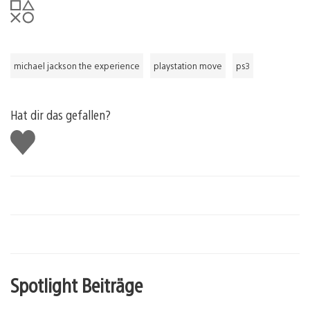
michael jackson the experience
playstation move
ps3
Hat dir das gefallen?
Gefällt
mir
Spotlight Beiträge