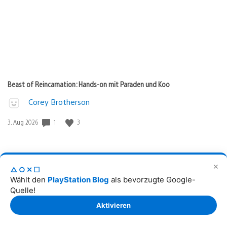
Beast of Reincarnation: Hands-on mit Paraden und Koo
Corey Brotherson
1
3
Veröffentlichungsdatum:
3. Aug 2026
✕
△○✕☐
Wählt den
PlayStation Blog
als bevorzugte Google-
Quelle!
Aktivieren