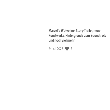
Marvel‘s Wolverine: Story-Trailer, neue
Kunstwerke, Hintergründe zum Soundtrack
und noch viel mehr
7
Veröffentlichungsdatum:
24. Jul 2026