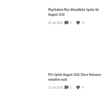
PlayStation Plus: Monatliche Spiele für
August 2026
6
12
Veröffentlichungsdatum:
28. Jul 2026
PS5-Spiele August 2026: Diese Releases
erwarten euch
2
11
Veröffentlichungsdatum:
23. Jul 2026