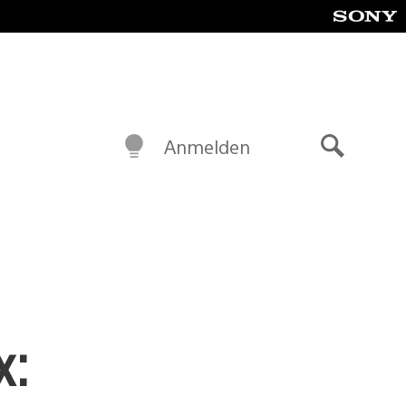
Anmelden
Suche
x: