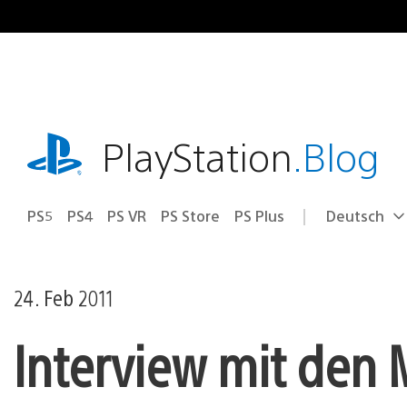
Zum
Inhalt
springen
playstation.com
PlayStation
.Blog
PS5
PS4
PS VR
PS Store
PS Plus
Deutsch
Select
Aktuelle
a
Region:
region
24. Feb 2011
Interview mit den 