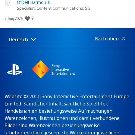
O’Dell Harmon Jr.
Specialist, Content Communications, SIE
9
Veröffentlichungsdatum:
3. Aug 2026
Nach oben
Deutsch
Select
Aktuelle
a
Region:
region
Sony
Interactive
Entertainment
Website © 2026 Sony Interactive Entertainment Europe
Limited. Sämtlicher Inhalt, sämtliche Spieltitel,
Handelsnamen beziehungsweise Aufmachungen,
Warenzeichen, Illustrationen und damit verbundene
Bilder sind Warenzeichen beziehungsweise
urheberrechtlich geschützte Werke ihrer jeweiligen