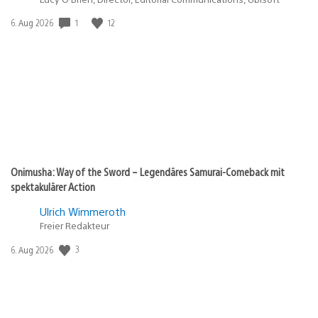
1
12
Veröffentlichungsdatum:
6. Aug 2026
Onimusha: Way of the Sword – Legendäres Samurai-Comeback mit
spektakulärer Action
Ulrich Wimmeroth
Freier Redakteur
3
Veröffentlichungsdatum:
6. Aug 2026