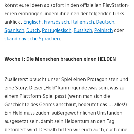
könnt eure Ideen ab sofort in den offiziellen PlayStation-
Foren einbringen, indem ihr einen der folgenden Links
anklickt
Englisch
,
Französisch
,
Italienisch
,
Deutsch
,
Spanisch
,
Dutch
,
Portugiesisch
,
Russisch
,
Polnisch
oder
skandinavische Sprachen
.
Woche 1: Die Menschen brauchen einen HELDEN
Zuallererst braucht unser Spiel einen Protagonisten und
eine Story. Dieser „Held“ kann irgendetwas sein, was zu
einem Plattform-Spiel passt (wenn man sich die
Geschichte des Genres anschaut, bedeutet das … alles!).
Ein Held muss zudem außergewöhnlichen Umständen
ausgesetzt sein, damit sein Heldentum an den Tag
befördert wird. Deshalb bitten wir euch auch, euch eine