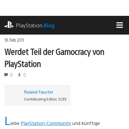
Zum
Inhalt
springen
playstation.com
PlayStation
.Blog
MEN
18. Feb 2011
Werdet Teil der Gamocracy von
PlayStation
0
0
Roland Fauster
Contributing Editor, SCEE
L
iebe
PlayStation-Community
und künftige