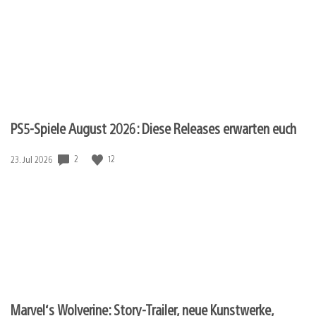
PS5-Spiele August 2026: Diese Releases erwarten euch
2
12
Veröffentlichungsdatum:
23. Jul 2026
Marvel‘s Wolverine: Story-Trailer, neue Kunstwerke,