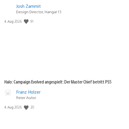
Josh Zammit
Design Director, Hangar 13
91
Veröffentlichungsdatum:
4. Aug 2026
Halo: Campaign Evolved angespielt: Der Master Chief betritt PS5
Franz Holzer
freier Autor
20
Veröffentlichungsdatum:
4. Aug 2026