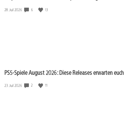
6
13
Veröffentlichungsdatum:
28. Jul 2026
PS5-Spiele August 2026: Diese Releases erwarten euch
2
11
Veröffentlichungsdatum:
23. Jul 2026