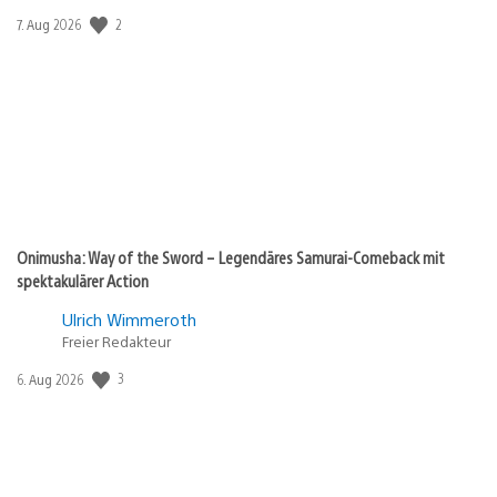
2
Veröffentlichungsdatum:
7. Aug 2026
Onimusha: Way of the Sword – Legendäres Samurai-Comeback mit
spektakulärer Action
Ulrich Wimmeroth
Freier Redakteur
3
Veröffentlichungsdatum:
6. Aug 2026