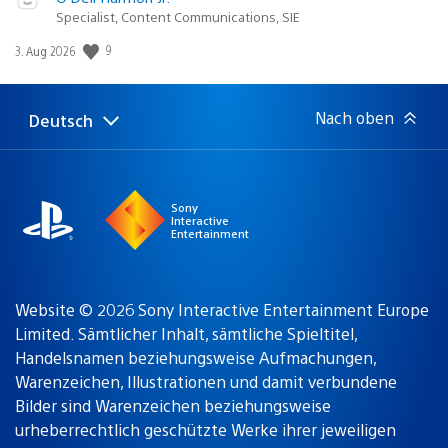
Specialist, Content Communications, SIE
9
Veröffentlichungsdatum:
3. Aug 2026
Nach oben
Deutsch
Select
Aktuelle
a
Region:
region
Sony
Interactive
Entertainment
Website © 2026 Sony Interactive Entertainment Europe
Limited. Sämtlicher Inhalt, sämtliche Spieltitel,
Handelsnamen beziehungsweise Aufmachungen,
Warenzeichen, Illustrationen und damit verbundene
Bilder sind Warenzeichen beziehungsweise
urheberrechtlich geschützte Werke ihrer jeweiligen