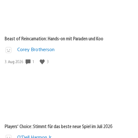
Beast of Reincarnation: Hands-on mit Paraden und Koo
Corey Brotherson
1
3
Veröffentlichungsdatum:
3. Aug 2026
Players’ Choice: Stimmt für das beste neue Spiel im Juli 2026
O’Dell Harmon Jr.