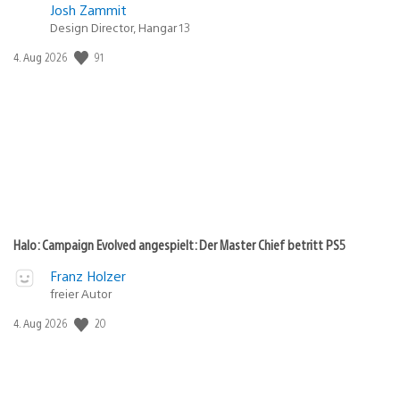
Josh Zammit
Design Director, Hangar 13
91
Veröffentlichungsdatum:
4. Aug 2026
Halo: Campaign Evolved angespielt: Der Master Chief betritt PS5
Franz Holzer
freier Autor
20
Veröffentlichungsdatum:
4. Aug 2026