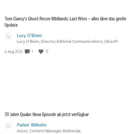
Tom Clancy’s Ghost Recon Wildlands: Last Rites – alles über das große
Update
Lucy O’Brien
Lucy O’Brien, Director, Editorial Communications, Ubisoft
1
12
Veröffentlichungsdatum:
6. Aug 2026
30 Jahre Quake: Neue Episode ab jetzt verfügbar
Parker Wilhelm
Assoc. Content Manager, Bethesda