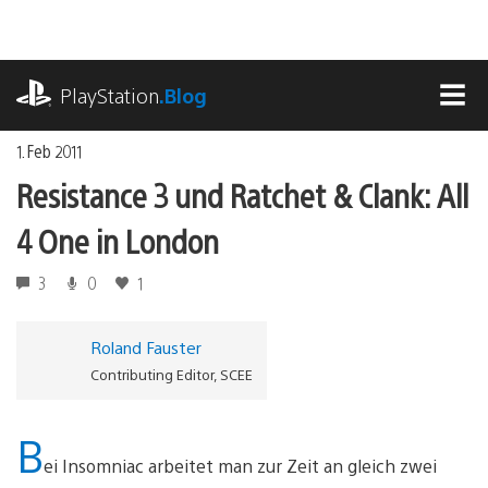
Zum
Inhalt
springen
playstation.com
PlayStation
.Blog
MEN
1. Feb 2011
Resistance 3 und Ratchet & Clank: All
4 One in London
3
0
1
Roland Fauster
Contributing Editor, SCEE
B
ei Insomniac arbeitet man zur Zeit an gleich zwei