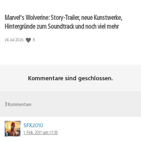
Marvel‘s Wolverine: Story-Trailer, neue Kunstwerke,
Hintergründe zum Soundtrack und noch viel mehr
8
Veröffentlichungsdatum:
24. Jul 2026
Kommentare sind geschlossen.
3
Kommentare
SFX2010
1. Feb. 2011 um 17:38