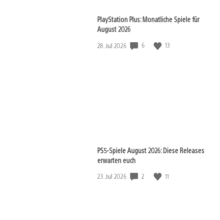
PlayStation Plus: Monatliche Spiele für
August 2026
6
13
Veröffentlichungsdatum:
28. Jul 2026
PS5-Spiele August 2026: Diese Releases
erwarten euch
2
11
Veröffentlichungsdatum:
23. Jul 2026