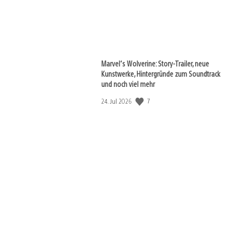
Marvel‘s Wolverine: Story-Trailer, neue
Kunstwerke, Hintergründe zum Soundtrack
und noch viel mehr
7
Veröffentlichungsdatum:
24. Jul 2026