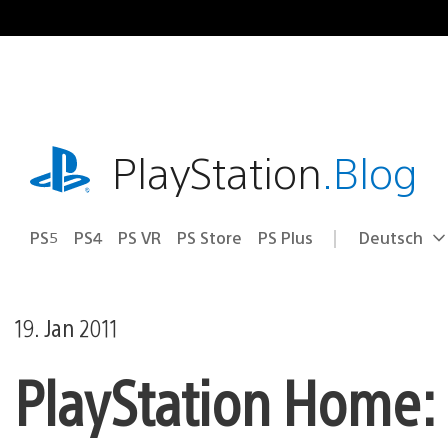
Zum
Inhalt
springen
playstation.com
PlayStation
.Blog
PS5
PS4
PS VR
PS Store
PS Plus
Deutsch
Select
Aktuelle
a
Region:
region
19. Jan 2011
PlayStation Home: 