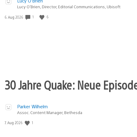
Lucy O’Brien
Lucy O’Brien, Director, Editorial Communications, Ubisoft
1
6
Veröffentlichungsdatum:
6. Aug 2026
30 Jahre Quake: Neue Episode
Parker Wilhelm
Assoc. Content Manager, Bethesda
1
Veröffentlichungsdatum:
7. Aug 2026