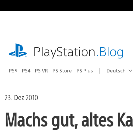
Zum
Inhalt
springen
playstation.com
PlayStation
.Blog
PS5
PS4
PS VR
PS Store
PS Plus
Deutsch
Select
Aktuelle
a
Region:
region
23. Dez 2010
Machs gut, altes K