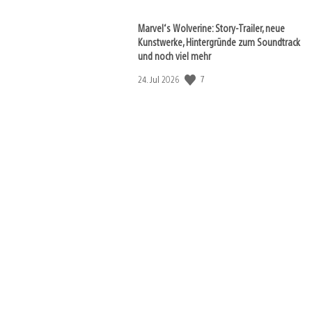
Marvel‘s Wolverine: Story-Trailer, neue
Kunstwerke, Hintergründe zum Soundtrack
und noch viel mehr
7
Veröffentlichungsdatum:
24. Jul 2026