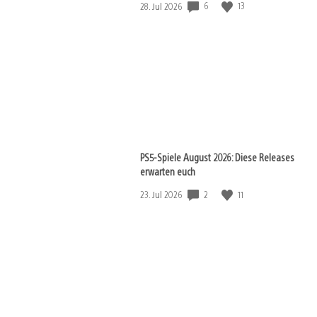
6
13
Veröffentlichungsdatum:
28. Jul 2026
PS5-Spiele August 2026: Diese Releases
erwarten euch
2
11
Veröffentlichungsdatum:
23. Jul 2026