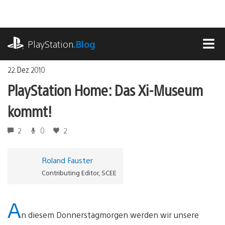
Zum
Inhalt
springen
playstation.com
PlayStation
.Blog
MEN
22. Dez 2010
PlayStation Home: Das Xi-Museum
kommt!
2
0
2
Roland Fauster
Contributing Editor, SCEE
A
n diesem Donnerstagmorgen werden wir unsere