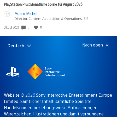
PlayStation Plus: Monatliche Spiele für August 2026
Adam Michel
Director, Content Acquisition & Operations, SIE
6
11
Veröffentlichungsdatum:
28. Jul 2026
Nach oben
Deutsch
Select
Aktuelle
a
Region:
region
Sony
Interactive
Entertainment
Website © 2026 Sony Interactive Entertainment Europe
Limited. Sämtlicher Inhalt, sämtliche Spieltitel,
Handelsnamen beziehungsweise Aufmachungen,
Warenzeichen, Illustrationen und damit verbundene