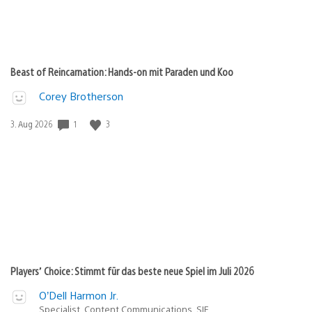
Beast of Reincarnation: Hands-on mit Paraden und Koo
Corey Brotherson
1
3
Veröffentlichungsdatum:
3. Aug 2026
Players’ Choice: Stimmt für das beste neue Spiel im Juli 2026
O’Dell Harmon Jr.
Specialist, Content Communications, SIE