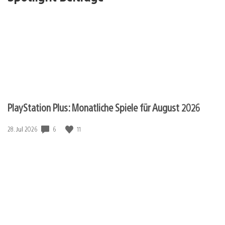
PlayStation Plus: Monatliche Spiele für August 2026
6
11
Veröffentlichungsdatum:
28. Jul 2026