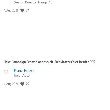
Design Director, Hangar 13
87
Veröffentlichungsdatum:
4. Aug 2026
Halo: Campaign Evolved angespielt: Der Master Chief betritt PS5
Franz Holzer
freier Autor
20
Veröffentlichungsdatum:
4. Aug 2026