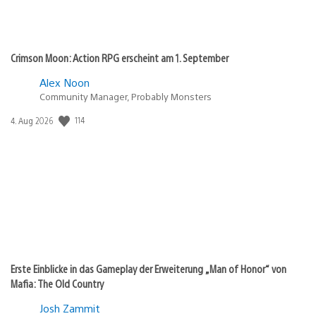
Crimson Moon: Action RPG erscheint am 1. September
Alex Noon
Community Manager, Probably Monsters
114
Veröffentlichungsdatum:
4. Aug 2026
Erste Einblicke in das Gameplay der Erweiterung „Man of Honor“ von
Mafia: The Old Country
Josh Zammit