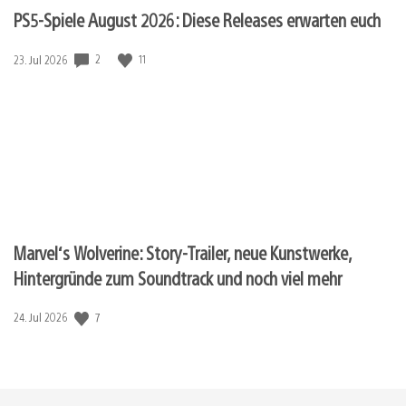
PS5-Spiele August 2026: Diese Releases erwarten euch
2
11
Veröffentlichungsdatum:
23. Jul 2026
Marvel‘s Wolverine: Story-Trailer, neue Kunstwerke,
Hintergründe zum Soundtrack und noch viel mehr
7
Veröffentlichungsdatum:
24. Jul 2026