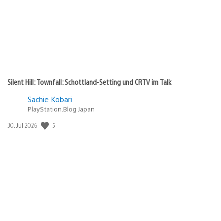
Silent Hill: Townfall: Schottland-Setting und CRTV im Talk
Sachie Kobari
PlayStation.Blog Japan
5
Veröffentlichungsdatum:
30. Jul 2026