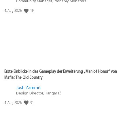
Community Manager, Probably Monsters
114
Veröffentlichungsdatum:
4. Aug 2026
Erste Einblicke in das Gameplay der Erweiterung „Man of Honor“ von
Mafia: The Old Country
Josh Zammit
Design Director, Hangar 13
91
Veröffentlichungsdatum:
4. Aug 2026