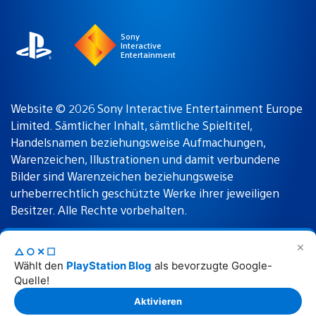
region
Sony
Interactive
Entertainment
Website © 2026 Sony Interactive Entertainment Europe
Limited. Sämtlicher Inhalt, sämtliche Spieltitel,
Handelsnamen beziehungsweise Aufmachungen,
Warenzeichen, Illustrationen und damit verbundene
Bilder sind Warenzeichen beziehungsweise
urheberrechtlich geschützte Werke ihrer jeweiligen
Besitzer. Alle Rechte vorbehalten.
✕
△○✕☐
Nutzungsbedingungen
Datenschutzrichtlinie
Wählt den
PlayStation Blog
als bevorzugte Google-
Quelle!
Rechtliche Hinweise
Aktivieren