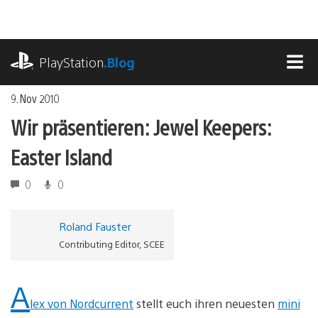
Zum
Inhalt
springen
playstation.com
PlayStation
.Blog
MEN
9. Nov 2010
Wir präsentieren: Jewel Keepers:
Easter Island
0
0
Roland Fauster
Contributing Editor, SCEE
A
lex von Nordcurrent
stellt euch ihren neuesten
mini