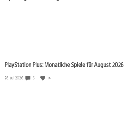
PlayStation Plus: Monatliche Spiele für August 2026
6
14
Veröffentlichungsdatum:
28. Jul 2026