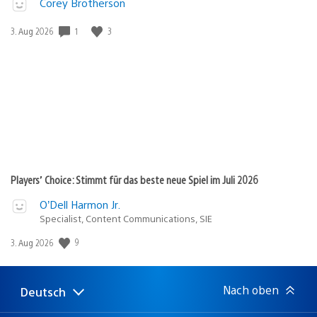
Corey Brotherson
1
3
Veröffentlichungsdatum:
3. Aug 2026
Players’ Choice: Stimmt für das beste neue Spiel im Juli 2026
O’Dell Harmon Jr.
Specialist, Content Communications, SIE
9
Veröffentlichungsdatum:
3. Aug 2026
Nach oben
Deutsch
Select
Aktuelle
a
Region: