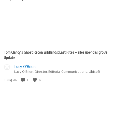
Tom Clancy’s Ghost Recon Wildlands: Last Rites – alles über das große
Update
Lucy O’Brien
Lucy O’Brien, Director, Editorial Communications, Ubisoft
1
12
Veröffentlichungsdatum:
6. Aug 2026