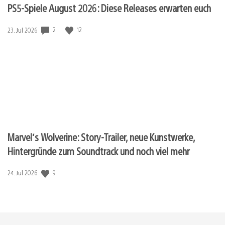
PS5-Spiele August 2026: Diese Releases erwarten euch
2
12
Veröffentlichungsdatum:
23. Jul 2026
Marvel‘s Wolverine: Story-Trailer, neue Kunstwerke,
Hintergründe zum Soundtrack und noch viel mehr
9
Veröffentlichungsdatum:
24. Jul 2026