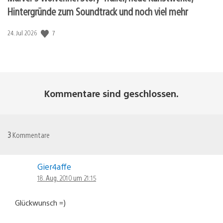
Hintergründe zum Soundtrack und noch viel mehr
7
Veröffentlichungsdatum:
24. Jul 2026
Kommentare sind geschlossen.
3
Kommentare
Gier4affe
18. Aug. 2010 um 21:15
Glückwunsch =)