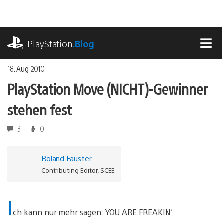
Zum
Inhalt
springen
playstation.com
PlayStation
.Blog
MEN
18. Aug 2010
PlayStation Move (NICHT)-Gewinner
stehen fest
3
0
Roland Fauster
Contributing Editor, SCEE
I
ch kann nur mehr sagen: YOU ARE FREAKIN‘