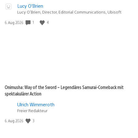
Lucy O’Brien
Lucy O’Brien, Director, Editorial Communications, Ubisoft
1
4
Veröffentlichungsdatum:
6. Aug 2026
Onimusha: Way of the Sword – Legendäres Samurai-Comeback mit
spektakulärer Action
Ulrich Wimmeroth
Freier Redakteur
3
Veröffentlichungsdatum:
6. Aug 2026