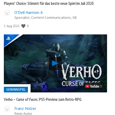
Players’ Choice: Stimmt für das beste neue Spiel im Juli 2026
O’Dell Harmon Jr.
Specialist, Content Communications, SIE
8
Veröffentlichungsdatum:
3. Aug 2026
Verho
–
Curse
of
Faces:
PS5-
Preview
GEWINNSPIEL
zum
Retro-
Verho – Curse of Faces: PS5-Preview zum Retro-RPG
RPG
Video
Veröffentlicht
Franz Holzer
abspielen
freier Autor
in: