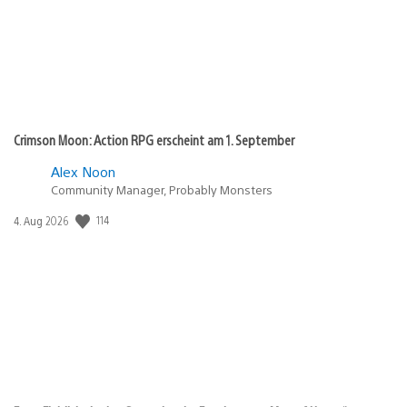
Crimson Moon: Action RPG erscheint am 1. September
Alex Noon
Community Manager, Probably Monsters
114
Veröffentlichungsdatum:
4. Aug 2026