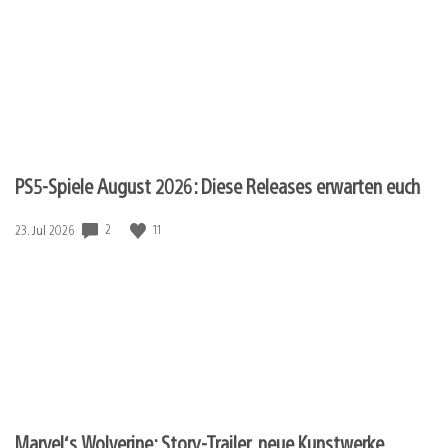
PS5-Spiele August 2026: Diese Releases erwarten euch
2
11
Veröffentlichungsdatum:
23. Jul 2026
Marvel‘s Wolverine: Story-Trailer, neue Kunstwerke,