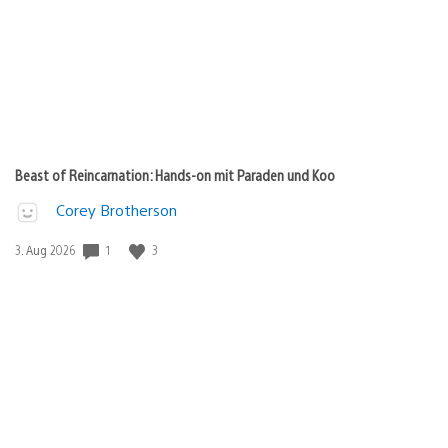
Beast of Reincarnation: Hands-on mit Paraden und Koo
Corey Brotherson
1
3
Veröffentlichungsdatum:
3. Aug 2026