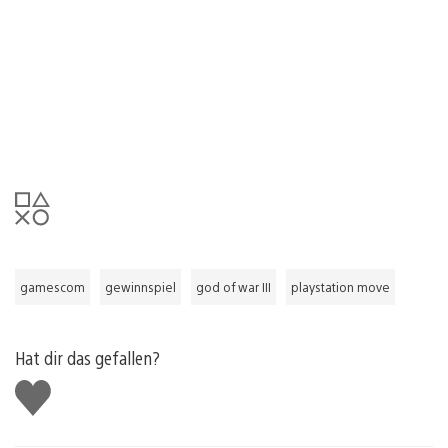
gamescom
gewinnspiel
god of war III
playstation move
Hat dir das gefallen?
Gefällt
mir