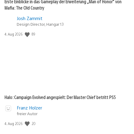
Erste Einblicke in das Gameplay der Erweiterung „Man of Honor“ von
Mafia: The Old Country
Josh Zammit
Design Director, Hangar 13
89
Veröffentlichungsdatum:
4. Aug 2026
Halo: Campaign Evolved angespielt: Der Master Chief betritt PS5
Franz Holzer
freier Autor
20
Veröffentlichungsdatum:
4. Aug 2026