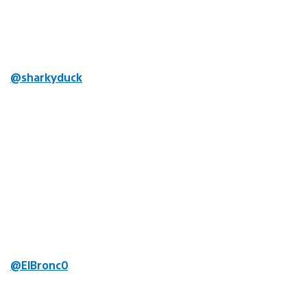
@sharkyduck
@ElBronc0