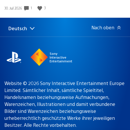
Gewinnspiel
1
3
Veröffentlichungsdatum:
30. Jul 2026
Nach oben
Deutsch
Select
Aktuelle
a
Region:
region
Sony
Interactive
Entertainment
Website © 2026 Sony Interactive Entertainment Europe
Limited. Sämtlicher Inhalt, sämtliche Spieltitel,
Handelsnamen beziehungsweise Aufmachungen,
Warenzeichen, Illustrationen und damit verbundene
Bilder sind Warenzeichen beziehungsweise
urheberrechtlich geschützte Werke ihrer jeweiligen
Besitzer. Alle Rechte vorbehalten.