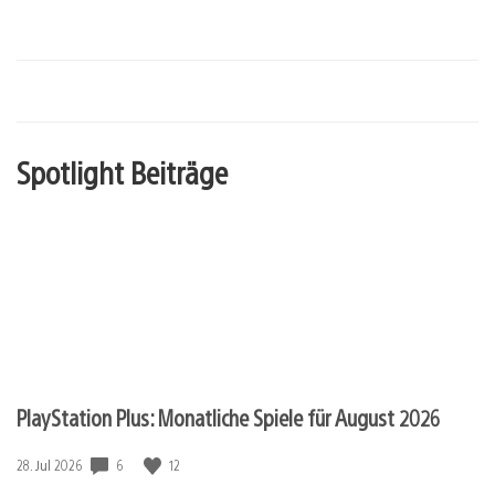
Spotlight Beiträge
PlayStation Plus: Monatliche Spiele für August 2026
6
12
Veröffentlichungsdatum:
28. Jul 2026