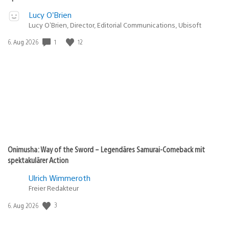
Lucy O’Brien
Lucy O’Brien, Director, Editorial Communications, Ubisoft
1
12
Veröffentlichungsdatum:
6. Aug 2026
Onimusha: Way of the Sword – Legendäres Samurai-Comeback mit
spektakulärer Action
Ulrich Wimmeroth
Freier Redakteur
3
Veröffentlichungsdatum:
6. Aug 2026