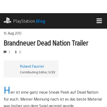
Zum
Inhalt
springen
playstation.com
PlayStation
.Blog
MEN
16. Aug 2010
Brandneuer Dead Nation Trailer
3
0
Roland Fauster
Contributing Editor, SCEE
H
ier ist eine ganz neue Sneak Peek auf Dead Nation
für euch. Meiner Meinung nach ist es das beste Material
was bisher von dem Spiel gezeigt wurde.