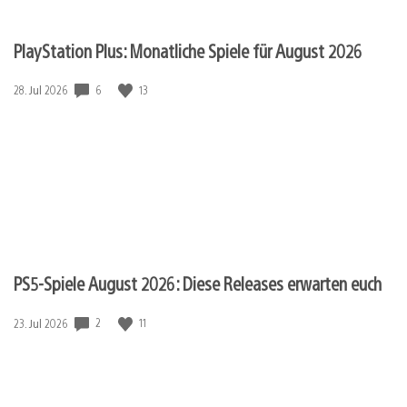
PlayStation Plus: Monatliche Spiele für August 2026
6
13
Veröffentlichungsdatum:
28. Jul 2026
PS5-Spiele August 2026: Diese Releases erwarten euch
2
11
Veröffentlichungsdatum:
23. Jul 2026