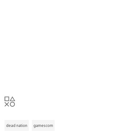
dead nation
gamescom