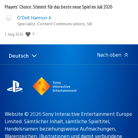
Players’ Choice: Stimmt für das beste neue Spiel im Juli 2026
O’Dell Harmon Jr.
Specialist, Content Communications, SIE
9
Veröffentlichungsdatum:
3. Aug 2026
Nach oben
Deutsch
Select
Aktuelle
a
Region:
region
Sony
Interactive
Entertainment
Website © 2026 Sony Interactive Entertainment Europe
Limited. Sämtlicher Inhalt, sämtliche Spieltitel,
Handelsnamen beziehungsweise Aufmachungen,
Warenzeichen, Illustrationen und damit verbundene