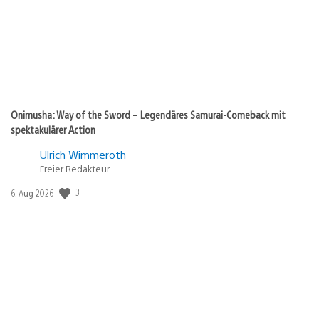
Onimusha: Way of the Sword – Legendäres Samurai-Comeback mit
spektakulärer Action
Ulrich Wimmeroth
Freier Redakteur
3
Veröffentlichungsdatum:
6. Aug 2026