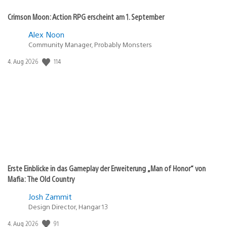
Crimson Moon: Action RPG erscheint am 1. September
Alex Noon
Community Manager, Probably Monsters
114
Veröffentlichungsdatum:
4. Aug 2026
Erste Einblicke in das Gameplay der Erweiterung „Man of Honor“ von
Mafia: The Old Country
Josh Zammit
Design Director, Hangar 13
91
Veröffentlichungsdatum:
4. Aug 2026