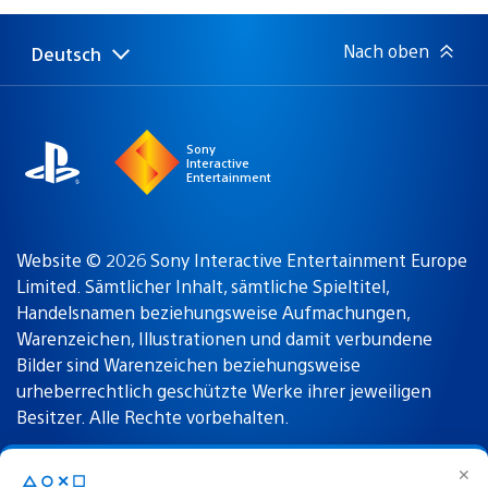
Nach oben
Deutsch
Select
Aktuelle
a
Region:
region
Sony
Interactive
Entertainment
Website © 2026 Sony Interactive Entertainment Europe
Limited. Sämtlicher Inhalt, sämtliche Spieltitel,
Handelsnamen beziehungsweise Aufmachungen,
Warenzeichen, Illustrationen und damit verbundene
Bilder sind Warenzeichen beziehungsweise
urheberrechtlich geschützte Werke ihrer jeweiligen
Besitzer. Alle Rechte vorbehalten.
✕
△○✕☐