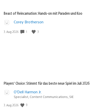
Beast of Reincarnation: Hands-on mit Paraden und Koo
Corey Brotherson
1
3
Veröffentlichungsdatum:
3. Aug 2026
Players’ Choice: Stimmt für das beste neue Spiel im Juli 2026
O’Dell Harmon Jr.
Specialist, Content Communications, SIE
9
Veröffentlichungsdatum:
3. Aug 2026