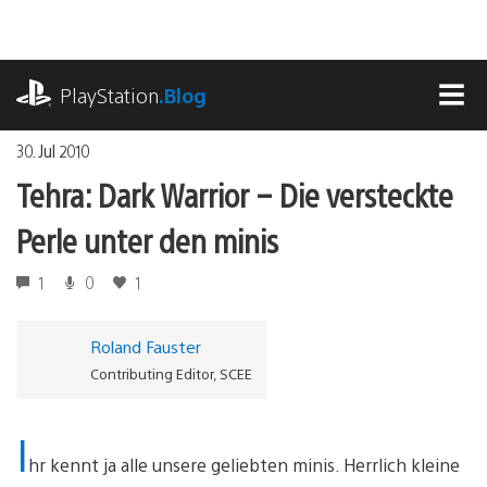
Zum
Inhalt
springen
playstation.com
PlayStation
.Blog
MEN
30. Jul 2010
Tehra: Dark Warrior – Die versteckte
Perle unter den minis
1
0
1
Roland Fauster
Contributing Editor, SCEE
I
hr kennt ja alle unsere geliebten minis. Herrlich kleine