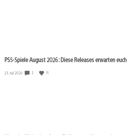
PS5-Spiele August 2026: Diese Releases erwarten euch
2
11
Veröffentlichungsdatum:
23. Jul 2026