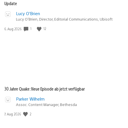
Update
Lucy O’Brien
Lucy O’Brien, Director, Editorial Communications, Ubisoft
1
12
Veröffentlichungsdatum:
6. Aug 2026
30 Jahre Quake: Neue Episode ab jetzt verfügbar
Parker Wilhelm
Assoc. Content Manager, Bethesda
2
Veröffentlichungsdatum:
7. Aug 2026