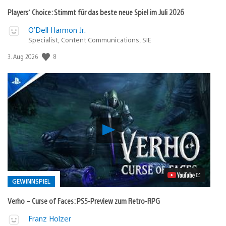
Players’ Choice: Stimmt für das beste neue Spiel im Juli 2026
O’Dell Harmon Jr.
Specialist, Content Communications, SIE
8
Veröffentlichungsdatum:
3. Aug 2026
Verho
–
Curse
of
Faces:
PS5-
Preview
GEWINNSPIEL
zum
Retro-
Verho – Curse of Faces: PS5-Preview zum Retro-RPG
RPG
Video
Veröffentlicht
Franz Holzer