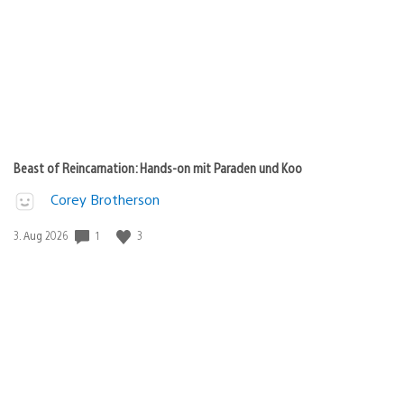
Beast of Reincarnation: Hands-on mit Paraden und Koo
Corey Brotherson
1
3
Veröffentlichungsdatum:
3. Aug 2026