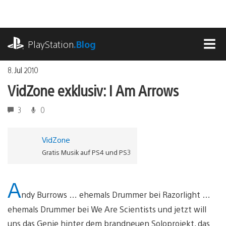
Zum
Inhalt
springen
playstation.com
PlayStation
.Blog
MEN
8. Jul 2010
VidZone exklusiv: I Am Arrows
3
0
VidZone
Gratis Musik auf PS4 und PS3
A
ndy Burrows … ehemals Drummer bei Razorlight …
ehemals Drummer bei We Are Scientists und jetzt will
uns das Genie hinter dem brandneuen Soloprojekt, das