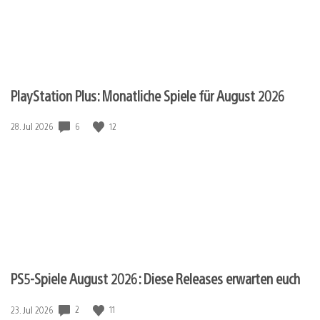
PlayStation Plus: Monatliche Spiele für August 2026
6
12
Veröffentlichungsdatum:
28. Jul 2026
PS5-Spiele August 2026: Diese Releases erwarten euch
2
11
Veröffentlichungsdatum:
23. Jul 2026