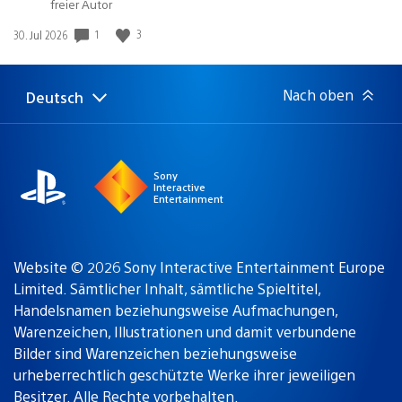
abspielen
freier Autor
in:
Gewinnspiel
1
3
Veröffentlichungsdatum:
30. Jul 2026
Nach oben
Deutsch
Select
Aktuelle
a
Region:
region
Sony
Interactive
Entertainment
Website © 2026 Sony Interactive Entertainment Europe
Limited. Sämtlicher Inhalt, sämtliche Spieltitel,
Handelsnamen beziehungsweise Aufmachungen,
Warenzeichen, Illustrationen und damit verbundene
Bilder sind Warenzeichen beziehungsweise
urheberrechtlich geschützte Werke ihrer jeweiligen
Besitzer. Alle Rechte vorbehalten.