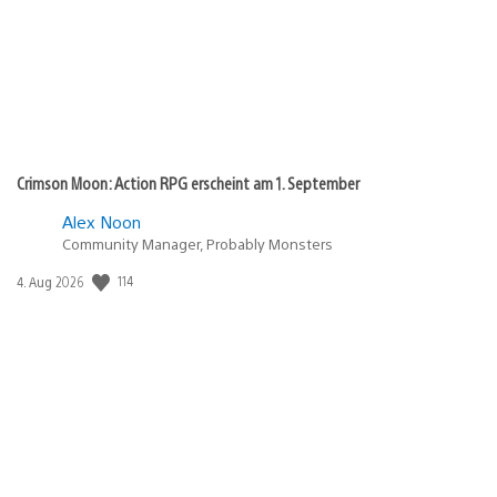
Crimson Moon: Action RPG erscheint am 1. September
Alex Noon
Community Manager, Probably Monsters
114
Veröffentlichungsdatum:
4. Aug 2026