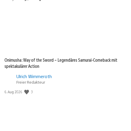
Onimusha: Way of the Sword – Legendäres Samurai-Comeback mit
spektakulärer Action
Ulrich Wimmeroth
Freier Redakteur
3
Veröffentlichungsdatum:
6. Aug 2026