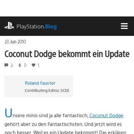
Zum
Inhalt
springen
playstation.com
PlayStation
.Blog
MEN
23. Jun 2010
Coconut Dodge bekommt ein Update
2
0
1
Roland Fauster
Contributing Editor, SCEE
U
nsere minis sind ja alle fantastisch,
Coconut Dodge
gehört aber zu den Fantastischsten. Und jetzt wird es
noch besser. Weil es ein Update bekommt! Das erklären