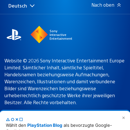
Nach oben
Deutsch
Select
Aktuelle
a
Region:
region
Sony
Interactive
Entertainment
Website © 2026 Sony Interactive Entertainment Europe
Limited. Sämtlicher Inhalt, sämtliche Spieltitel,
Handelsnamen beziehungsweise Aufmachungen,
Warenzeichen, Illustrationen und damit verbundene
Bilder sind Warenzeichen beziehungsweise
urheberrechtlich geschützte Werke ihrer jeweiligen
Besitzer. Alle Rechte vorbehalten.
✕
△○✕☐
Nutzungsbedingungen
Datenschutzrichtlinie
Wählt den
PlayStation Blog
als bevorzugte Google-