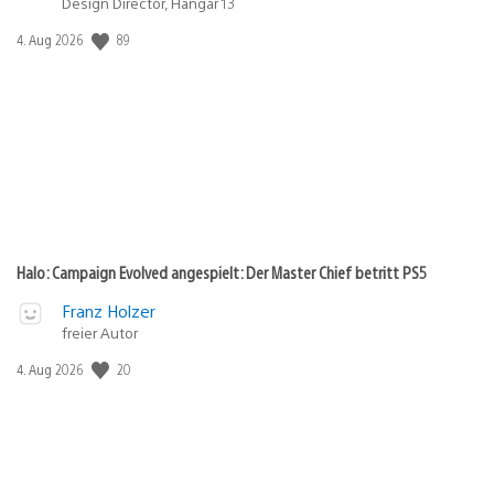
Design Director, Hangar 13
89
Veröffentlichungsdatum:
4. Aug 2026
Halo: Campaign Evolved angespielt: Der Master Chief betritt PS5
Franz Holzer
freier Autor
20
Veröffentlichungsdatum:
4. Aug 2026