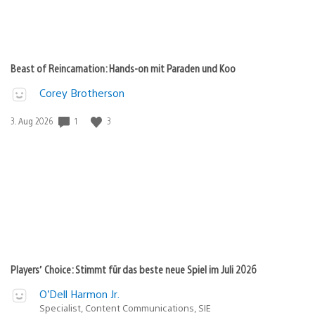
Beast of Reincarnation: Hands-on mit Paraden und Koo
Corey Brotherson
1
3
Veröffentlichungsdatum:
3. Aug 2026
Players’ Choice: Stimmt für das beste neue Spiel im Juli 2026
O’Dell Harmon Jr.
Specialist, Content Communications, SIE