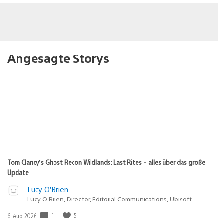
Angesagte Storys
Tom Clancy’s Ghost Recon Wildlands: Last Rites – alles über das große
Update
Lucy O’Brien
Lucy O’Brien, Director, Editorial Communications, Ubisoft
1
5
Veröffentlichungsdatum:
6. Aug 2026