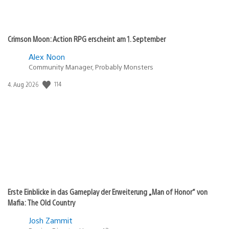
Crimson Moon: Action RPG erscheint am 1. September
Alex Noon
Community Manager, Probably Monsters
114
Veröffentlichungsdatum:
4. Aug 2026
Erste Einblicke in das Gameplay der Erweiterung „Man of Honor“ von
Mafia: The Old Country
Josh Zammit