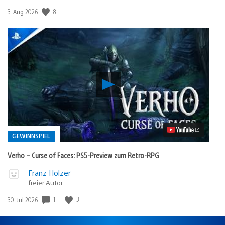
8
Veröffentlichungsdatum:
3. Aug 2026
Verho
–
Curse
of
Faces:
PS5-
Preview
GEWINNSPIEL
zum
Retro-
Verho – Curse of Faces: PS5-Preview zum Retro-RPG
RPG
Video
Veröffentlicht
Franz Holzer
abspielen
freier Autor
in:
Gewinnspiel
1
3
Veröffentlichungsdatum:
30. Jul 2026