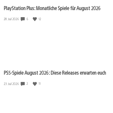
PlayStation Plus: Monatliche Spiele für August 2026
6
12
Veröffentlichungsdatum:
28. Jul 2026
PS5-Spiele August 2026: Diese Releases erwarten euch
2
11
Veröffentlichungsdatum:
23. Jul 2026