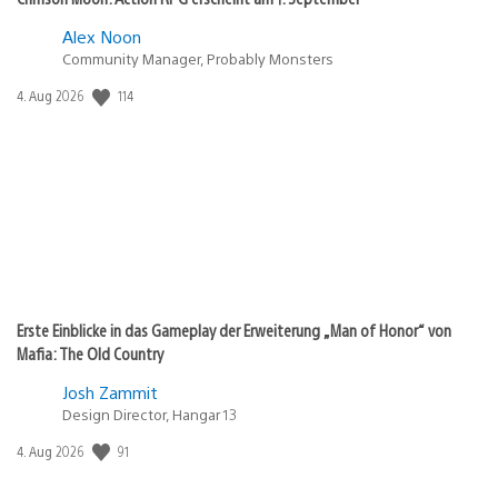
Alex Noon
Community Manager, Probably Monsters
114
Veröffentlichungsdatum:
4. Aug 2026
Erste Einblicke in das Gameplay der Erweiterung „Man of Honor“ von
Mafia: The Old Country
Josh Zammit
Design Director, Hangar 13
91
Veröffentlichungsdatum:
4. Aug 2026