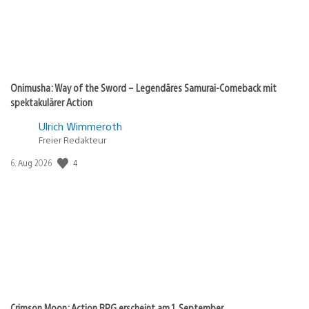
Onimusha: Way of the Sword – Legendäres Samurai-Comeback mit
spektakulärer Action
Ulrich Wimmeroth
Freier Redakteur
4
Veröffentlichungsdatum:
6. Aug 2026
Crimson Moon: Action RPG erscheint am 1. September