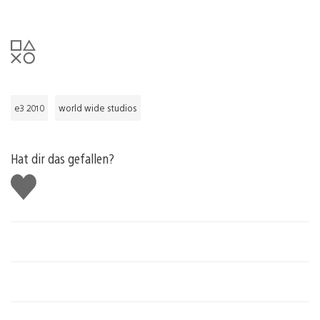
e3 2010
world wide studios
Hat dir das gefallen?
Gefällt
mir