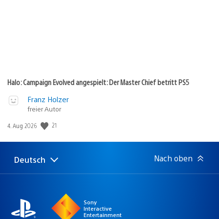
Halo: Campaign Evolved angespielt: Der Master Chief betritt PS5
Franz Holzer
freier Autor
21
Veröffentlichungsdatum:
4. Aug 2026
Nach oben
Deutsch
Select
Aktuelle
a
Region:
region
Sony
Interactive
Entertainment