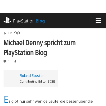
Zum
Inhalt
springen
playstation.com
PlayStation
.Blog
MEN
17. Jun 2010
Michael Denny spricht zum
PlayStation Blog
1
0
Roland Fauster
Contributing Editor, SCEE
E
s gibt nur sehr wenige Leute, die besser über die