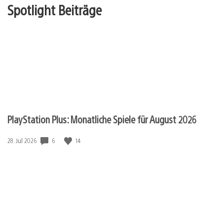
Spotlight Beiträge
PlayStation Plus: Monatliche Spiele für August 2026
6
14
Veröffentlichungsdatum:
28. Jul 2026