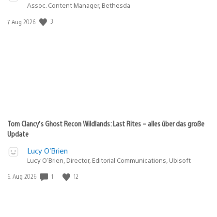
Assoc. Content Manager, Bethesda
3
Veröffentlichungsdatum:
7. Aug 2026
Tom Clancy’s Ghost Recon Wildlands: Last Rites – alles über das große
Update
Lucy O’Brien
Lucy O’Brien, Director, Editorial Communications, Ubisoft
1
12
Veröffentlichungsdatum:
6. Aug 2026