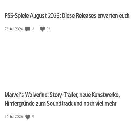
PS5-Spiele August 2026: Diese Releases erwarten euch
2
12
Veröffentlichungsdatum:
23. Jul 2026
Marvel‘s Wolverine: Story-Trailer, neue Kunstwerke,
Hintergründe zum Soundtrack und noch viel mehr
9
Veröffentlichungsdatum:
24. Jul 2026