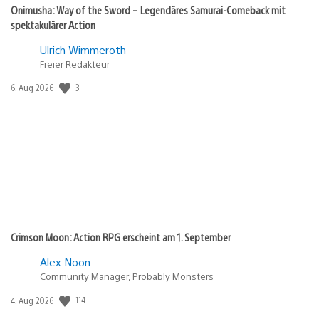
Onimusha: Way of the Sword – Legendäres Samurai-Comeback mit
spektakulärer Action
Ulrich Wimmeroth
Freier Redakteur
3
Veröffentlichungsdatum:
6. Aug 2026
Crimson Moon: Action RPG erscheint am 1. September
Alex Noon
Community Manager, Probably Monsters
114
Veröffentlichungsdatum:
4. Aug 2026