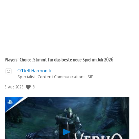
Players’ Choice: Stimmt für das beste neue Spiel im Juli 2026
O’Dell Harmon Jr.
Specialist, Content Communications, SIE
8
Veröffentlichungsdatum:
3. Aug 2026
Verho
–