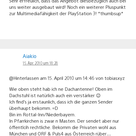
Sehr erfreulich, dass das Angebot diesbezüglich auch bei
uns weiter ausgebaut wird! Noch ein weiterer Pluspunkt
zur Multimediafähigkeit der PlayStation 3! *thumbsup*
Aiakio
15. Apr. 2010 um 18:28
@Hinterlassen am 15. April 2010 um 14:46 von tobiasxyz
Wie oben steht hab ich ne Dachantenne! Oben im
Dachstuhl ist natürlich auch ein verstärker 😉
Ich find’s ja erstaunlich, dass ich die ganzen Sender
überhaupt bekomm. =D
Bin im Rottal-Inn/Niederbayern.
In Pfarrkirchen is zwar n Masten. Der sendet aber nur
öffentlcih rechtliche. Bekomm die Privaten wohl aus
München und ORF & Puls4 aus Österreich rüber…