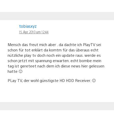
tobiasxyz
15. Apr. 2010 um 12:44
Mensch das freut mich aber . da dachte ich PlayTV sei
schon für tot erklärt da komtm für das überaus echt
nützliche play tv doch noch ein update raus. werde es
schon jetzt mit spannung erwarten. echt bombe mein
tag ist gereteet nach dem ich diese news hier gelessen
hatte 🙂
PLay TV, der wohl günstigste HD HDD Receiver. 🙂