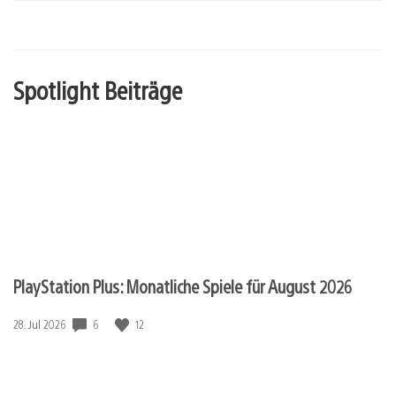
Spotlight Beiträge
PlayStation Plus: Monatliche Spiele für August 2026
6
12
Veröffentlichungsdatum:
28. Jul 2026