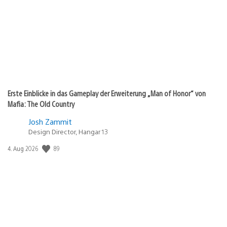
Erste Einblicke in das Gameplay der Erweiterung „Man of Honor“ von
Mafia: The Old Country
Josh Zammit
Design Director, Hangar 13
89
Veröffentlichungsdatum:
4. Aug 2026