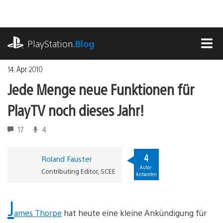
Zum
Inhalt
springen
playstation.com
PlayStation
.Blog
MEN
14. Apr 2010
Jede Menge neue Funktionen für
PlayTV noch dieses Jahr!
17
4
4
Roland Fauster
Autor-
Contributing Editor, SCEE
Antworten
J
ames Thorpe
hat heute eine kleine Ankündigung für