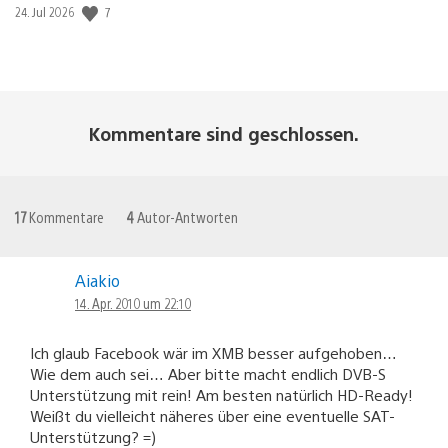
7
Veröffentlichungsdatum:
24. Jul 2026
Kommentare sind geschlossen.
17
Kommentare
4
Autor-Antworten
Aiakio
14. Apr. 2010 um 22:10
Ich glaub Facebook wär im XMB besser aufgehoben…
Wie dem auch sei… Aber bitte macht endlich DVB-S
Unterstützung mit rein! Am besten natürlich HD-Ready!
Weißt du vielleicht näheres über eine eventuelle SAT-
Unterstützung? =)