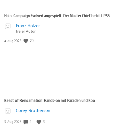
Halo: Campaign Evolved angespielt: Der Master Chief betritt PS5
Franz Holzer
freier Autor
20
Veröffentlichungsdatum:
4. Aug 2026
Beast of Reincarnation: Hands-on mit Paraden und Koo
Corey Brotherson
1
3
Veröffentlichungsdatum:
3. Aug 2026