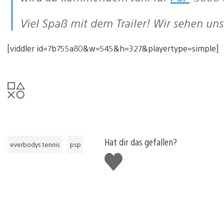
Viel Spaß mit dem Trailer! Wir sehen un
[viddler id=7b755a80&w=545&h=327&playertype=simple]
Hat dir das gefallen?
everbodys tennis
psp
Gefällt
mir