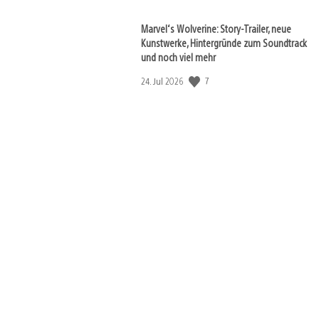
Marvel‘s Wolverine: Story-Trailer, neue
Kunstwerke, Hintergründe zum Soundtrack
und noch viel mehr
7
Veröffentlichungsdatum:
24. Jul 2026