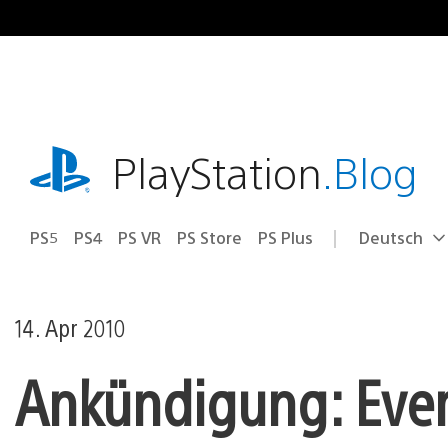
Zum
Inhalt
springen
playstation.com
PlayStation
.Blog
PS5
PS4
PS VR
PS Store
PS Plus
Deutsch
Select
Aktuelle
a
Region:
region
14. Apr 2010
Ankündigung: Ever