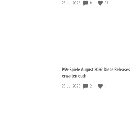
6
13
Veröffentlichungsdatum:
28. Jul 2026
PS5-Spiele August 2026: Diese Releases
erwarten euch
2
11
Veröffentlichungsdatum:
23. Jul 2026