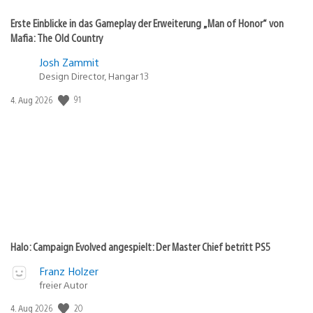
Erste Einblicke in das Gameplay der Erweiterung „Man of Honor“ von
Mafia: The Old Country
Josh Zammit
Design Director, Hangar 13
91
Veröffentlichungsdatum:
4. Aug 2026
Halo: Campaign Evolved angespielt: Der Master Chief betritt PS5
Franz Holzer
freier Autor
20
Veröffentlichungsdatum:
4. Aug 2026