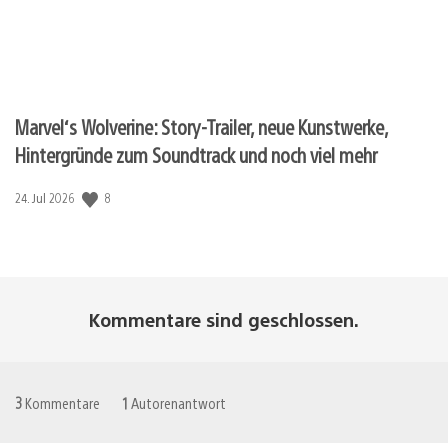
Marvel‘s Wolverine: Story-Trailer, neue Kunstwerke,
Hintergründe zum Soundtrack und noch viel mehr
8
Veröffentlichungsdatum:
24. Jul 2026
Kommentare sind geschlossen.
3
Kommentare
1
Autorenantwort