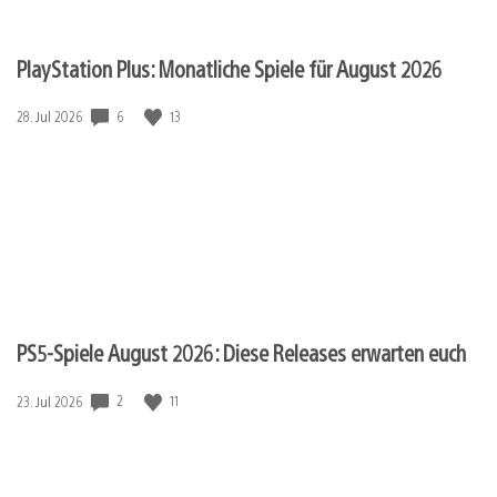
PlayStation Plus: Monatliche Spiele für August 2026
6
13
Veröffentlichungsdatum:
28. Jul 2026
PS5-Spiele August 2026: Diese Releases erwarten euch
2
11
Veröffentlichungsdatum:
23. Jul 2026