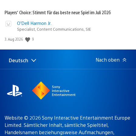
Players’ Choice: Stimmt für das beste neue Spiel im Juli 2026
O’Dell Harmon Jr.
Specialist, Content Communications, SIE
9
Veröffentlichungsdatum:
3. Aug 2026
Nach oben
Deutsch
Select
Aktuelle
a
Region:
region
Sony
Interactive
Entertainment
Website © 2026 Sony Interactive Entertainment Europe
Limited. Sämtlicher Inhalt, sämtliche Spieltitel,
Handelsnamen beziehungsweise Aufmachungen,