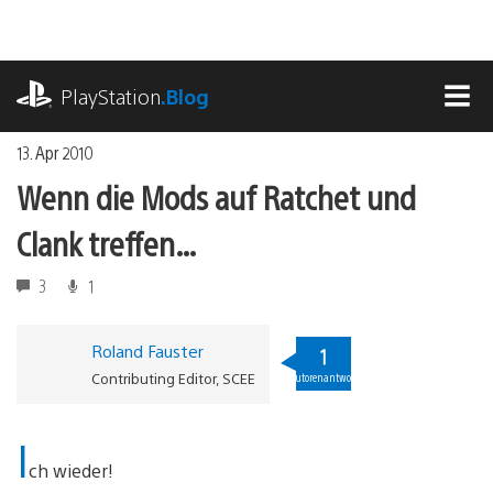
Zum
Inhalt
springen
playstation.com
PlayStation
.Blog
MEN
13. Apr 2010
Wenn die Mods auf Ratchet und
Clank treffen…
3
1
Roland Fauster
1
Contributing Editor, SCEE
Autorenantwort
I
ch wieder!