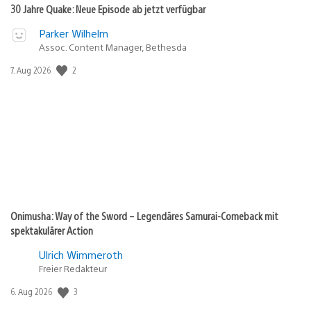
30 Jahre Quake: Neue Episode ab jetzt verfügbar
Parker Wilhelm
Assoc. Content Manager, Bethesda
2
Veröffentlichungsdatum:
7. Aug 2026
Onimusha: Way of the Sword – Legendäres Samurai-Comeback mit
spektakulärer Action
Ulrich Wimmeroth
Freier Redakteur
3
Veröffentlichungsdatum:
6. Aug 2026