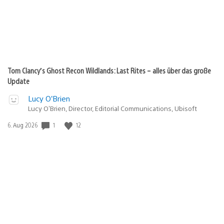
Tom Clancy’s Ghost Recon Wildlands: Last Rites – alles über das große
Update
Lucy O’Brien
Lucy O’Brien, Director, Editorial Communications, Ubisoft
1
12
Veröffentlichungsdatum:
6. Aug 2026