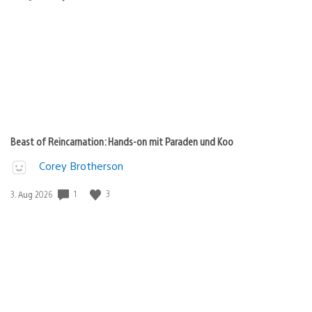
Beast of Reincarnation: Hands-on mit Paraden und Koo
Corey Brotherson
1
3
Veröffentlichungsdatum:
3. Aug 2026