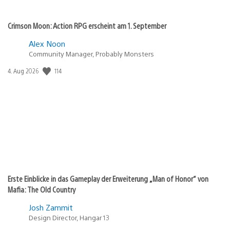
Crimson Moon: Action RPG erscheint am 1. September
Alex Noon
Community Manager, Probably Monsters
114
Veröffentlichungsdatum:
4. Aug 2026
Erste Einblicke in das Gameplay der Erweiterung „Man of Honor“ von
Mafia: The Old Country
Josh Zammit
Design Director, Hangar 13