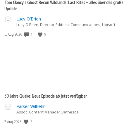
Tom Clancy’s Ghost Recon Wildlands: Last Rites – alles über das große
Update
Lucy O’Brien
Lucy O’Brien, Director, Editorial Communications, Ubisoft
1
9
Veröffentlichungsdatum:
6. Aug 2026
30 Jahre Quake: Neue Episode ab jetzt verfügbar
Parker Wilhelm
Assoc. Content Manager, Bethesda
2
Veröffentlichungsdatum:
7. Aug 2026