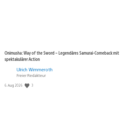
Onimusha: Way of the Sword – Legendäres Samurai-Comeback mit
spektakulärer Action
Ulrich Wimmeroth
Freier Redakteur
3
Veröffentlichungsdatum:
6. Aug 2026