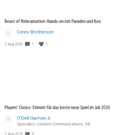
Beast of Reincarnation: Hands-on mit Paraden und Koo
Corey Brotherson
1
3
Veröffentlichungsdatum:
3. Aug 2026
Players’ Choice: Stimmt für das beste neue Spiel im Juli 2026
O’Dell Harmon Jr.
Specialist, Content Communications, SIE
8
Veröffentlichungsdatum:
3. Aug 2026