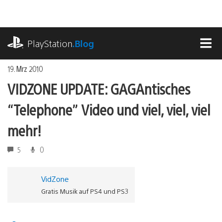
Zum
Inhalt
springen
playstation.com
PlayStation
.Blog
MEN
19. Mrz 2010
VIDZONE UPDATE: GAGAntisches
“Telephone” Video und viel, viel, viel
mehr!
5
0
VidZone
Gratis Musik auf PS4 und PS3