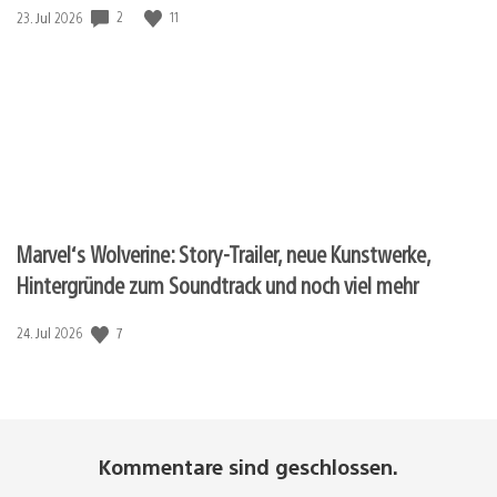
2
11
Veröffentlichungsdatum:
23. Jul 2026
Marvel‘s Wolverine: Story-Trailer, neue Kunstwerke,
Hintergründe zum Soundtrack und noch viel mehr
7
Veröffentlichungsdatum:
24. Jul 2026
Kommentare sind geschlossen.