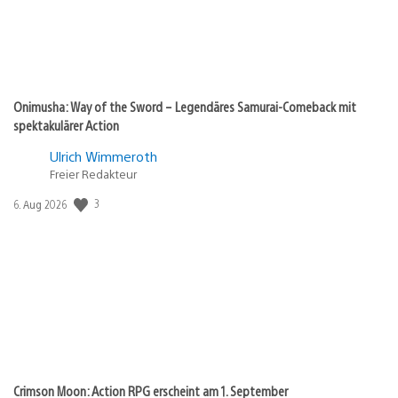
Onimusha: Way of the Sword – Legendäres Samurai-Comeback mit
spektakulärer Action
Ulrich Wimmeroth
Freier Redakteur
3
Veröffentlichungsdatum:
6. Aug 2026
Crimson Moon: Action RPG erscheint am 1. September