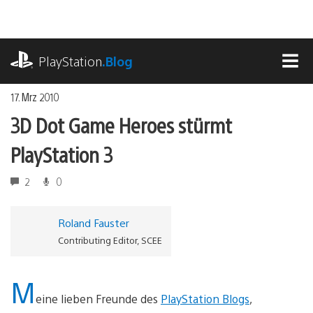
Zum
Inhalt
springen
playstation.com
PlayStation
.Blog
MEN
17. Mrz 2010
3D Dot Game Heroes stürmt
PlayStation 3
2
0
Roland Fauster
Contributing Editor, SCEE
M
eine lieben Freunde des
PlayStation Blogs
,