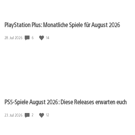
PlayStation Plus: Monatliche Spiele für August 2026
6
14
Veröffentlichungsdatum:
28. Jul 2026
PS5-Spiele August 2026: Diese Releases erwarten euch
2
12
Veröffentlichungsdatum:
23. Jul 2026