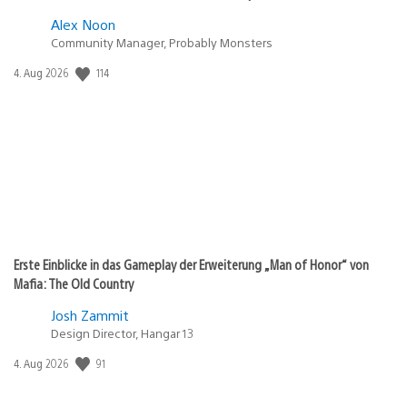
Alex Noon
Community Manager, Probably Monsters
114
Veröffentlichungsdatum:
4. Aug 2026
Erste Einblicke in das Gameplay der Erweiterung „Man of Honor“ von
Mafia: The Old Country
Josh Zammit
Design Director, Hangar 13
91
Veröffentlichungsdatum:
4. Aug 2026