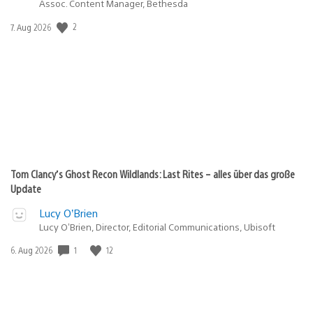
Assoc. Content Manager, Bethesda
2
Veröffentlichungsdatum:
7. Aug 2026
Tom Clancy’s Ghost Recon Wildlands: Last Rites – alles über das große
Update
Lucy O’Brien
Lucy O’Brien, Director, Editorial Communications, Ubisoft
1
12
Veröffentlichungsdatum:
6. Aug 2026