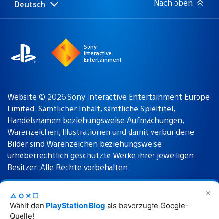
Nach oben
Deutsch
Select
Aktuelle
a
Region:
region
Sony
Interactive
Entertainment
Website © 2026 Sony Interactive Entertainment Europe
Limited. Sämtlicher Inhalt, sämtliche Spieltitel,
Handelsnamen beziehungsweise Aufmachungen,
Warenzeichen, Illustrationen und damit verbundene
Bilder sind Warenzeichen beziehungsweise
urheberrechtlich geschützte Werke ihrer jeweiligen
Besitzer. Alle Rechte vorbehalten.
✕
△○✕☐
Nutzungsbedingungen
Datenschutzrichtlinie
Wählt den
PlayStation Blog
als bevorzugte Google-
Quelle!