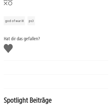
god of war III
ps3
Hat dir das gefallen?
Gefällt
mir
Spotlight Beiträge