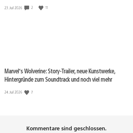
2
11
Veröffentlichungsdatum:
23. Jul 2026
Marvel‘s Wolverine: Story-Trailer, neue Kunstwerke,
Hintergründe zum Soundtrack und noch viel mehr
7
Veröffentlichungsdatum:
24. Jul 2026
Kommentare sind geschlossen.