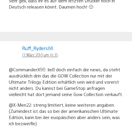
Sehr geil, dass ihr es auf dem letzten Drücker noch in
Deutsch releasen könnt. Daumen hoch! 🙂
Ruff_Ryders88
17. März 2010 um 16:35
@CommanderX90: ließ doch einfach die news, da steht
ausdrücklich drin das die GOW Collection nur mit der
Ultimate Trilogy Edition erhältlich sein wird und vorerst
nicht anders. Du kannst bei GameStop anfragen
vielleicht hat dort jemand seine Gow Collection verkauft.
@X-Men22: streng limitiert, keine weiteren angaben.
(Zumindest ist das so bei der amerikanischen Ultimate
Edition, kann bei der euopäischen aber anders sein, was
ich bezweifle)