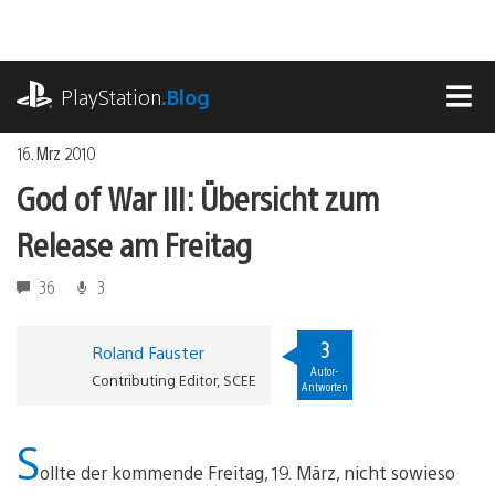
Zum
Inhalt
springen
playstation.com
PlayStation
.Blog
MEN
16. Mrz 2010
God of War III: Übersicht zum
Release am Freitag
36
3
3
Roland Fauster
Autor-
Contributing Editor, SCEE
Antworten
S
ollte der kommende Freitag, 19. März, nicht sowieso