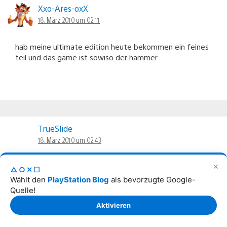
Xxo-Ares-oxX
18. März 2010 um 02:11
hab meine ultimate edition heute bekommen ein feines
teil und das game ist sowiso der hammer
TrueSlide
18. März 2010 um 02:43
Was ich besonders „toll“ finde, dass man in Europa
✕
△○✕☐
wieder wie das letzte behandelt wird. In den USA z.B.
Wählt den
PlayStation Blog
als bevorzugte Google-
gibt es die Neuauflage von Teil 1 & 2 schon lange. Und
Quelle!
was ist hier?
Aktivieren
Hier darf man erst Teil 3 zocken und dann vielleicht
irgendwann (aber keiner kann was dazu zu 100% sagen)