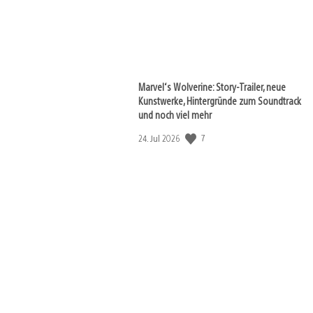
Marvel‘s Wolverine: Story-Trailer, neue
Kunstwerke, Hintergründe zum Soundtrack
und noch viel mehr
7
Veröffentlichungsdatum:
24. Jul 2026