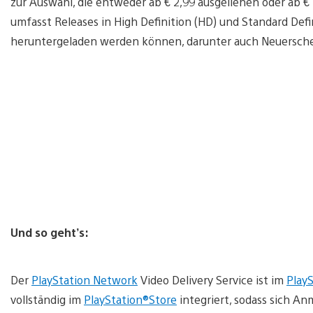
zur Auswahl, die entweder ab € 2,99 ausgeliehen oder ab
umfasst Releases in High Definition (HD) und Standard Defin
heruntergeladen werden können, darunter auch Neuersch
Und so geht’s:
Der
PlayStation Network
Video Delivery Service ist im
Play
vollständig im
PlayStation®Store
integriert, sodass sich A