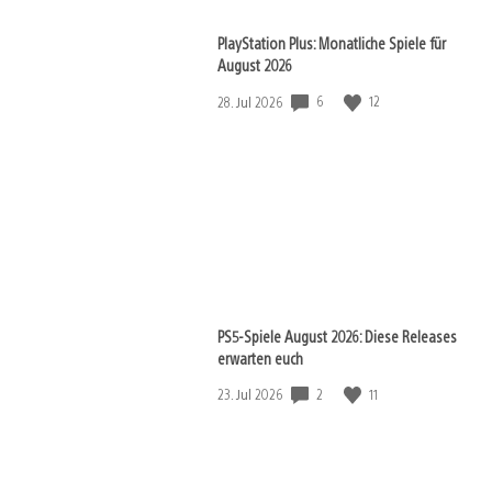
PlayStation Plus: Monatliche Spiele für
August 2026
6
12
Veröffentlichungsdatum:
28. Jul 2026
PS5-Spiele August 2026: Diese Releases
erwarten euch
2
11
Veröffentlichungsdatum:
23. Jul 2026