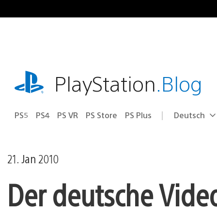
Zum
Inhalt
springen
playstation.com
PlayStation
.Blog
PS5
PS4
PS VR
PS Store
PS Plus
Deutsch
Select
Aktuelle
a
Region:
region
21. Jan 2010
Der deutsche Video