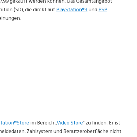
 € 7,99 gekauft werden können. Das Gesamtangebot
ition (SD), die direkt auf
PlayStation®3
und
PSP
einungen.
Station®Store
im Bereich „
Video Store
“ zu finden. Er ist
nmeldedaten, Zahlsystem und Benutzeroberfläche nicht