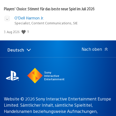
Players’ Choice: Stimmt für das beste neue Spiel im Juli 2026
O’Dell Harmon Jr.
Specialist, Content Communications, SIE
9
Veröffentlichungsdatum:
3. Aug 2026
Nach oben
Deutsch
Select
Aktuelle
a
Region:
region
Sony
Interactive
Entertainment
Website © 2026 Sony Interactive Entertainment Europe
Limited. Sämtlicher Inhalt, sämtliche Spieltitel,
Handelsnamen beziehungsweise Aufmachungen,