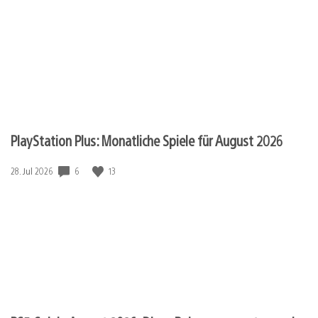
PlayStation Plus: Monatliche Spiele für August 2026
6
13
Veröffentlichungsdatum:
28. Jul 2026