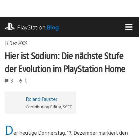
Zum
Inhalt
springen
playstation.com
PlayStation
.Blog
MEN
17. Dez 2009
Hier ist Sodium: Die nächste Stufe
der Evolution im PlayStation Home
3
0
Roland Fauster
Contributing Editor, SCEE
D
er heutige Donnerstag, 17. Dezember markiert den