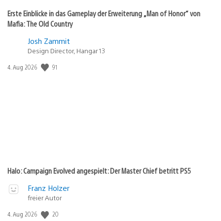
Erste Einblicke in das Gameplay der Erweiterung „Man of Honor“ von
Mafia: The Old Country
Josh Zammit
Design Director, Hangar 13
91
Veröffentlichungsdatum:
4. Aug 2026
Halo: Campaign Evolved angespielt: Der Master Chief betritt PS5
Franz Holzer
freier Autor
20
Veröffentlichungsdatum:
4. Aug 2026