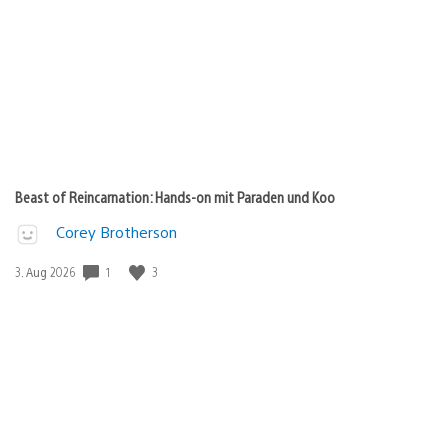
Beast of Reincarnation: Hands-on mit Paraden und Koo
Corey Brotherson
1
3
Veröffentlichungsdatum:
3. Aug 2026