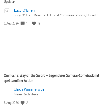
Update
Lucy O’Brien
Lucy O’Brien, Director, Editorial Communications, Ubisoft
1
12
Veröffentlichungsdatum:
6. Aug 2026
Onimusha: Way of the Sword – Legendäres Samurai-Comeback mit
spektakulärer Action
Ulrich Wimmeroth
Freier Redakteur
3
Veröffentlichungsdatum:
6. Aug 2026