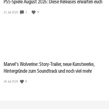
PS5-Spiele August 2026: Diese Releases erwarten euch
2
11
Veröffentlichungsdatum:
23. Jul 2026
Marvel‘s Wolverine: Story-Trailer, neue Kunstwerke,
Hintergründe zum Soundtrack und noch viel mehr
8
Veröffentlichungsdatum:
24. Jul 2026