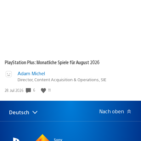
PlayStation Plus: Monatliche Spiele für August 2026
Adam Michel
Director, Content Acquisition & Operations, SIE
6
11
Veröffentlichungsdatum:
28. Jul 2026
Nach oben
Deutsch
Select
Aktuelle
a
Region:
region
Sony