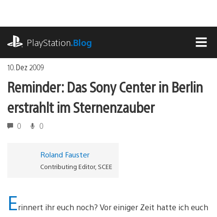
Zum
Inhalt
springen
playstation.com
PlayStation
.Blog
MEN
10. Dez 2009
Reminder: Das Sony Center in Berlin
erstrahlt im Sternenzauber
0
0
Roland Fauster
Contributing Editor, SCEE
E
rinnert ihr euch noch? Vor einiger Zeit hatte ich euch