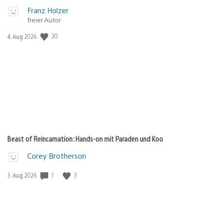
Franz Holzer
freier Autor
20
Veröffentlichungsdatum:
4. Aug 2026
Beast of Reincarnation: Hands-on mit Paraden und Koo
Corey Brotherson
1
3
Veröffentlichungsdatum:
3. Aug 2026