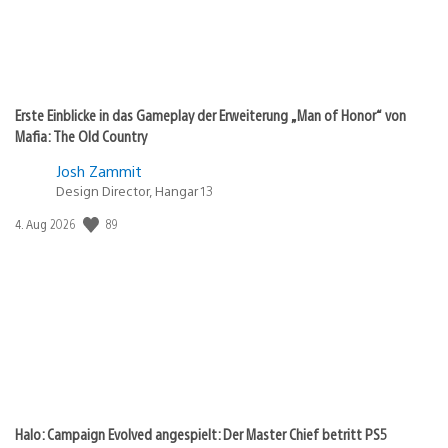
Erste Einblicke in das Gameplay der Erweiterung „Man of Honor“ von
Mafia: The Old Country
Josh Zammit
Design Director, Hangar 13
89
Veröffentlichungsdatum:
4. Aug 2026
Halo: Campaign Evolved angespielt: Der Master Chief betritt PS5