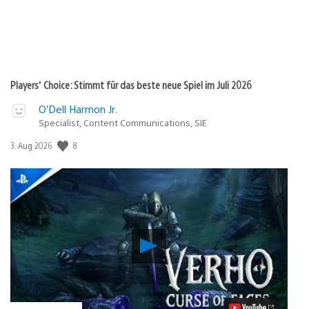
Players’ Choice: Stimmt für das beste neue Spiel im Juli 2026
O’Dell Harmon Jr.
Specialist, Content Communications, SIE
8
Veröffentlichungsdatum:
3. Aug 2026
Verho
–
Curse
of
Faces:
PS5-