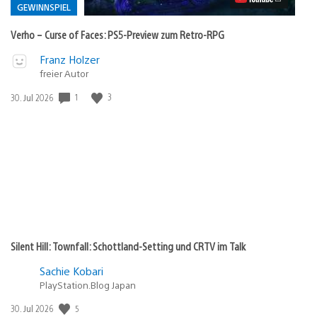
Preview
GEWINNSPIEL
zum
Retro-
Verho – Curse of Faces: PS5-Preview zum Retro-RPG
RPG
Video
Veröffentlicht
Franz Holzer
abspielen
freier Autor
in:
Gewinnspiel
1
3
Veröffentlichungsdatum:
30. Jul 2026
Silent Hill: Townfall: Schottland-Setting und CRTV im Talk
Sachie Kobari
PlayStation.Blog Japan
5
Veröffentlichungsdatum:
30. Jul 2026