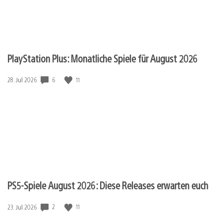
PlayStation Plus: Monatliche Spiele für August 2026
6
11
Veröffentlichungsdatum:
28. Jul 2026
PS5-Spiele August 2026: Diese Releases erwarten euch
2
11
Veröffentlichungsdatum:
23. Jul 2026