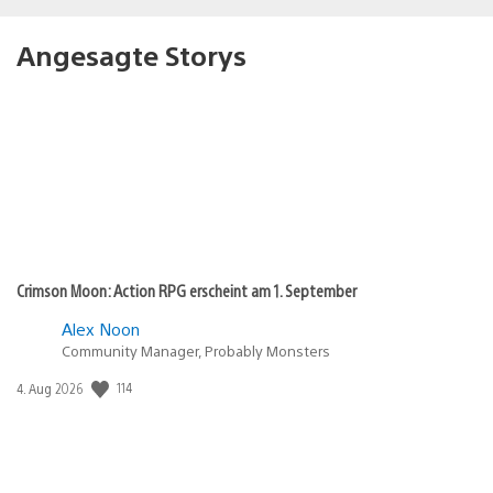
Angesagte Storys
Crimson Moon: Action RPG erscheint am 1. September
Alex Noon
Community Manager, Probably Monsters
114
Veröffentlichungsdatum:
4. Aug 2026