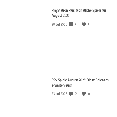
PlayStation Plus: Monatliche Spiele für
August 2026
6
13
Veröffentlichungsdatum:
28. Jul 2026
PS5-Spiele August 2026: Diese Releases
erwarten euch
2
11
Veröffentlichungsdatum:
23. Jul 2026