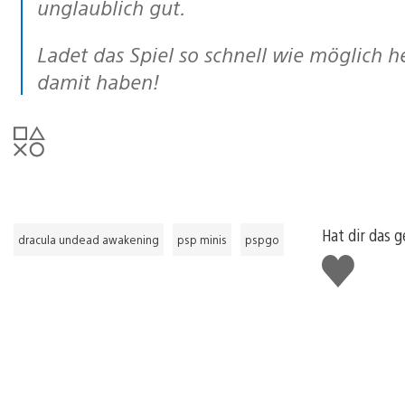
unglaublich gut.
Ladet das Spiel so schnell wie möglich herunter! Ihr werdet bestimmt viel Spaß
damit haben!
Hat dir das g
dracula undead awakening
psp minis
pspgo
Gefällt
mir