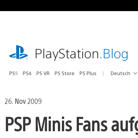
Zum
Inhalt
springen
playstation.com
PlayStation
.Blog
PS5
PS4
PS VR
PS Store
PS Plus
Deutsch
Select
Aktuelle
a
Region:
region
26. Nov 2009
PSP Minis Fans auf