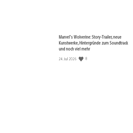
Marvel‘s Wolverine: Story-Trailer, neue
Kunstwerke, Hintergründe zum Soundtrack
und noch viel mehr
8
Veröffentlichungsdatum:
24. Jul 2026