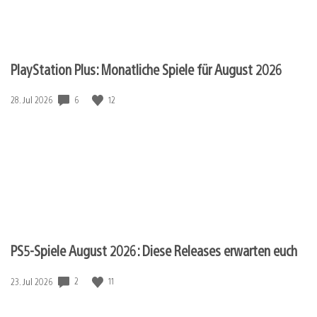
PlayStation Plus: Monatliche Spiele für August 2026
6
12
Veröffentlichungsdatum:
28. Jul 2026
PS5-Spiele August 2026: Diese Releases erwarten euch
2
11
Veröffentlichungsdatum:
23. Jul 2026