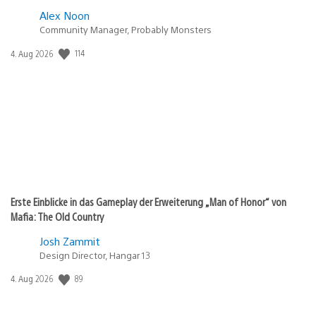
Alex Noon
Community Manager, Probably Monsters
114
Veröffentlichungsdatum:
4. Aug 2026
Erste Einblicke in das Gameplay der Erweiterung „Man of Honor“ von
Mafia: The Old Country
Josh Zammit
Design Director, Hangar 13
89
Veröffentlichungsdatum:
4. Aug 2026