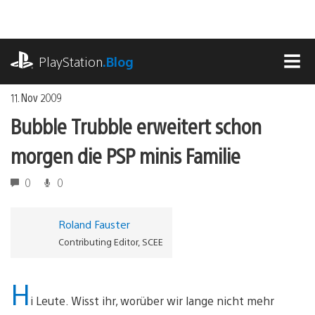
Zum
Inhalt
springen
playstation.com
PlayStation
.Blog
MEN
11. Nov 2009
Bubble Trubble erweitert schon
morgen die PSP minis Familie
0
0
Roland Fauster
Contributing Editor, SCEE
H
i Leute. Wisst ihr, worüber wir lange nicht mehr