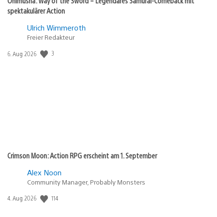
Onimusha: Way of the Sword – Legendäres Samurai-Comeback mit
spektakulärer Action
Ulrich Wimmeroth
Freier Redakteur
3
Veröffentlichungsdatum:
6. Aug 2026
Crimson Moon: Action RPG erscheint am 1. September
Alex Noon
Community Manager, Probably Monsters
114
Veröffentlichungsdatum:
4. Aug 2026