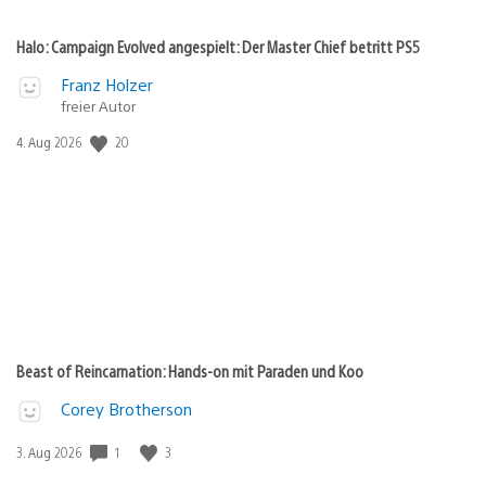
Halo: Campaign Evolved angespielt: Der Master Chief betritt PS5
Franz Holzer
freier Autor
20
Veröffentlichungsdatum:
4. Aug 2026
Beast of Reincarnation: Hands-on mit Paraden und Koo
Corey Brotherson
1
3
Veröffentlichungsdatum:
3. Aug 2026