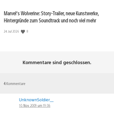
Marvel‘s Wolverine: Story-Trailer, neue Kunstwerke,
Hintergründe zum Soundtrack und noch viel mehr
8
Veröffentlichungsdatum:
24. Jul 2026
Kommentare sind geschlossen.
4
Kommentare
UnknownSoldier__
10. Nov. 2009 um 19:06