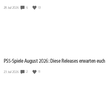
6
13
Veröffentlichungsdatum:
28. Jul 2026
PS5-Spiele August 2026: Diese Releases erwarten euch
2
11
Veröffentlichungsdatum:
23. Jul 2026