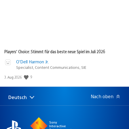
Players’ Choice: Stimmt für das beste neue Spiel im Juli 2026
O’Dell Harmon Jr.
Specialist, Content Communications, SIE
9
Veröffentlichungsdatum:
3. Aug 2026
Nach oben
Deutsch
Select
Aktuelle
a
Region:
region
Sony
Interactive