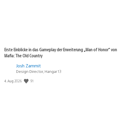
Erste Einblicke in das Gameplay der Erweiterung „Man of Honor“ von
Mafia: The Old Country
Josh Zammit
Design Director, Hangar 13
91
Veröffentlichungsdatum:
4. Aug 2026