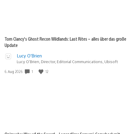
Tom Clancy’s Ghost Recon Wildlands: Last Rites – alles über das große
Update
Lucy O’Brien
Lucy O’Brien, Director, Editorial Communications, Ubisoft
1
12
Veröffentlichungsdatum:
6. Aug 2026