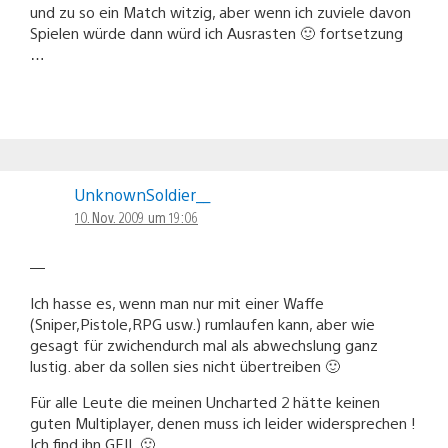
und zu so ein Match witzig, aber wenn ich zuviele davon
Spielen würde dann würd ich Ausrasten 🙂 fortsetzung
…
UnknownSoldier__
10. Nov. 2009 um 19:06
—
Ich hasse es, wenn man nur mit einer Waffe
(Sniper,Pistole,RPG usw.) rumlaufen kann, aber wie
gesagt für zwichendurch mal als abwechslung ganz
lustig. aber da sollen sies nicht übertreiben 🙂
Für alle Leute die meinen Uncharted 2 hätte keinen
guten Multiplayer, denen muss ich leider widersprechen !
Ich find ihn GEIL 🙂