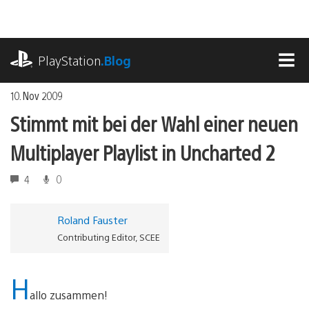
Zum
Inhalt
springen
playstation.com
PlayStation
.Blog
MEN
10. Nov 2009
Stimmt mit bei der Wahl einer neuen
Multiplayer Playlist in Uncharted 2
4
0
Roland Fauster
Contributing Editor, SCEE
H
allo zusammen!