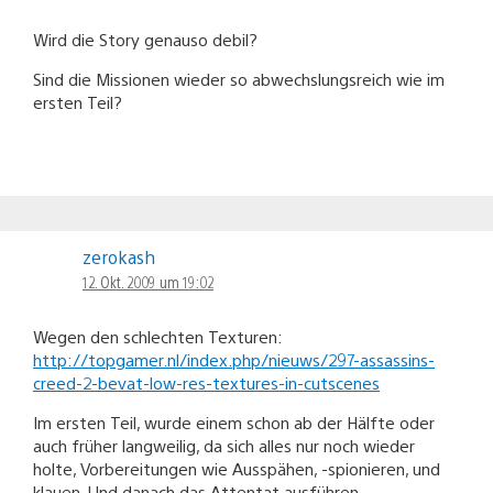
Wird die Story genauso debil?
Sind die Missionen wieder so abwechslungsreich wie im
ersten Teil?
zerokash
12. Okt. 2009 um 19:02
Wegen den schlechten Texturen:
http://topgamer.nl/index.php/nieuws/297-assassins-
creed-2-bevat-low-res-textures-in-cutscenes
Im ersten Teil, wurde einem schon ab der Hälfte oder
auch früher langweilig, da sich alles nur noch wieder
holte, Vorbereitungen wie Ausspähen, -spionieren, und
klauen. Und danach das Attentat ausführen.