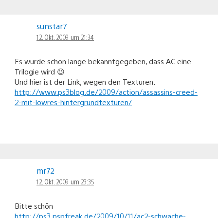
sunstar7
12. Okt. 2009 um 21:34
Es wurde schon lange bekanntgegeben, dass AC eine
Trilogie wird 😉
Und hier ist der Link, wegen den Texturen:
http://www.ps3blog.de/2009/action/assassins-creed-
2-mit-lowres-hintergrundtexturen/
mr72
12. Okt. 2009 um 23:35
Bitte schön
http://ps3.pspfreak.de/2009/10/11/ac2-schwache-