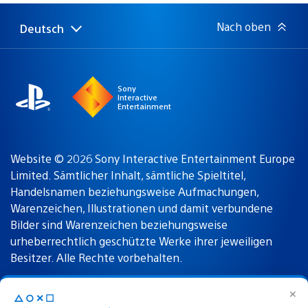
Nach oben
Deutsch
Select
Aktuelle
a
Region:
region
Sony
Interactive
Entertainment
Website © 2026 Sony Interactive Entertainment Europe
Limited. Sämtlicher Inhalt, sämtliche Spieltitel,
Handelsnamen beziehungsweise Aufmachungen,
Warenzeichen, Illustrationen und damit verbundene
Bilder sind Warenzeichen beziehungsweise
urheberrechtlich geschützte Werke ihrer jeweiligen
Besitzer. Alle Rechte vorbehalten.
✕
△○✕☐