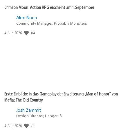
Crimson Moon: Action RPG erscheint am 1. September
Alex Noon
Community Manager, Probably Monsters
114
Veröffentlichungsdatum:
4. Aug 2026
Erste Einblicke in das Gameplay der Erweiterung „Man of Honor“ von
Mafia: The Old Country
Josh Zammit
Design Director, Hangar 13
91
Veröffentlichungsdatum:
4. Aug 2026