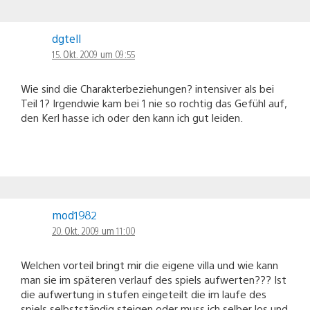
dgtell
15. Okt. 2009 um 09:55
Wie sind die Charakterbeziehungen? intensiver als bei
Teil 1? Irgendwie kam bei 1 nie so rochtig das Gefühl auf,
den Kerl hasse ich oder den kann ich gut leiden.
mod1982
20. Okt. 2009 um 11:00
Welchen vorteil bringt mir die eigene villa und wie kann
man sie im späteren verlauf des spiels aufwerten??? Ist
die aufwertung in stufen eingeteilt die im laufe des
spiels selbstständig steigen oder muss ich selber los und