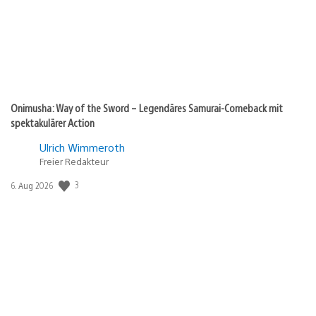
Onimusha: Way of the Sword – Legendäres Samurai-Comeback mit
spektakulärer Action
Ulrich Wimmeroth
Freier Redakteur
3
Veröffentlichungsdatum:
6. Aug 2026