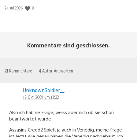
9
Veröffentlichungsdatum:
24. Jul 2026
Kommentare sind geschlossen.
21
Kommentare
4
Autor-Antworten
UnknownSoldier__
12. Okt. 2009 um 13:22
Also ich hab ne Frage, weiss aber nich ob sie schon
beantwortet wurde
Assasins Creed2 Spielt ja auch in Venedig, meine Frage
ist Jetzt wie genau haben die Venedig nachgebaut. Ich