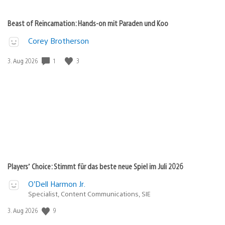
Beast of Reincarnation: Hands-on mit Paraden und Koo
Corey Brotherson
1
3
Veröffentlichungsdatum:
3. Aug 2026
Players’ Choice: Stimmt für das beste neue Spiel im Juli 2026
O’Dell Harmon Jr.
Specialist, Content Communications, SIE
9
Veröffentlichungsdatum:
3. Aug 2026