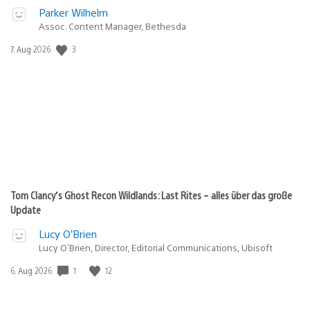
Parker Wilhelm
Assoc. Content Manager, Bethesda
3
Veröffentlichungsdatum:
7. Aug 2026
Tom Clancy’s Ghost Recon Wildlands: Last Rites – alles über das große
Update
Lucy O’Brien
Lucy O’Brien, Director, Editorial Communications, Ubisoft
1
12
Veröffentlichungsdatum:
6. Aug 2026