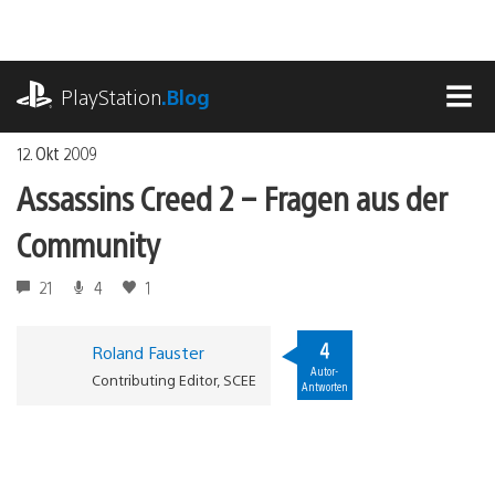
Zum
Inhalt
springen
playstation.com
PlayStation
.Blog
MEN
12. Okt 2009
Assassins Creed 2 – Fragen aus der
Community
21
4
1
4
Roland Fauster
Autor-
Contributing Editor, SCEE
Antworten