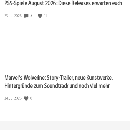
PS5-Spiele August 2026: Diese Releases erwarten euch
2
11
Veröffentlichungsdatum:
23. Jul 2026
Marvel‘s Wolverine: Story-Trailer, neue Kunstwerke,
Hintergründe zum Soundtrack und noch viel mehr
8
Veröffentlichungsdatum:
24. Jul 2026