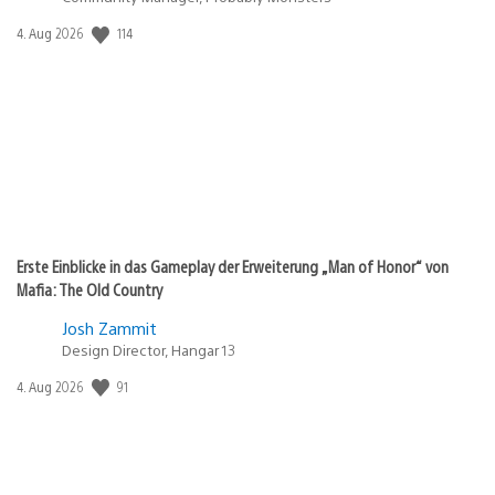
114
Veröffentlichungsdatum:
4. Aug 2026
Erste Einblicke in das Gameplay der Erweiterung „Man of Honor“ von
Mafia: The Old Country
Josh Zammit
Design Director, Hangar 13
91
Veröffentlichungsdatum:
4. Aug 2026