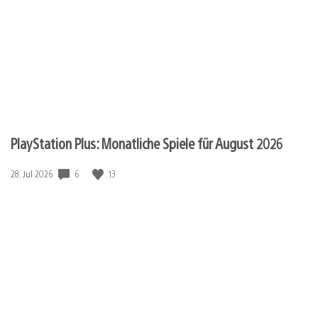
PlayStation Plus: Monatliche Spiele für August 2026
6
13
Veröffentlichungsdatum:
28. Jul 2026