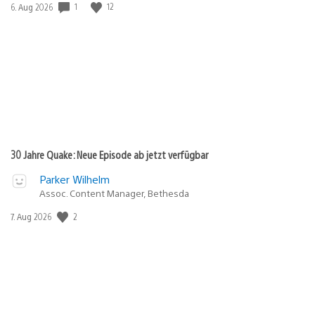
1
12
Veröffentlichungsdatum:
6. Aug 2026
30 Jahre Quake: Neue Episode ab jetzt verfügbar
Parker Wilhelm
Assoc. Content Manager, Bethesda
2
Veröffentlichungsdatum:
7. Aug 2026