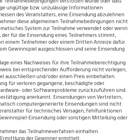
ese Teilnahmebedingungen verstoßen wurde oder dass
tige ungültige bzw. unzulässige Informationen
Ermessen des Veranstalters, eine Einsendung abzulehnen
lnehmer diese allgemeinen Teilnahmebedingungen nicht
tomatisches System zur Teilnahme verwendet oder wenn
 der für die Einsendung eines Teilnehmers stimmt,
von einem Teilnehmer oder einem Dritten Anreize dafür
 vom Gewinnspiel ausgeschlossen und seine Einsendung
lage eines Nachweises für ihre Teilnahmeberechtigung
hweis bei entsprechender Aufforderung nicht vorlegen,
el ausschließen und/oder einen Preis einbehalten.
ng für verloren gegangene, beschädigte oder
Hardware- oder Softwareprobleme zurückzuführen sind.
estätigung anerkannt. Einsendungen von Vertretern,
matisch computergenerierte Einsendungen sind nicht
eranstalter für technisches Versagen, Fehlfunktionen
 Gewinnspiel-Einsendung oder sonstigen Mitteilung oder
lnehmer das Teilnahmeverfahren einhalten.
Ermittlung der Gewinner ermittelt.