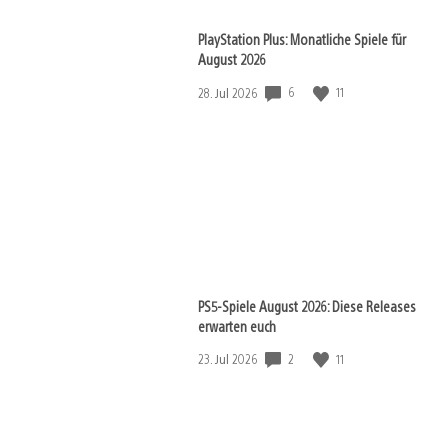
PlayStation Plus: Monatliche Spiele für
August 2026
6
11
Veröffentlichungsdatum:
28. Jul 2026
PS5-Spiele August 2026: Diese Releases
erwarten euch
2
11
Veröffentlichungsdatum:
23. Jul 2026