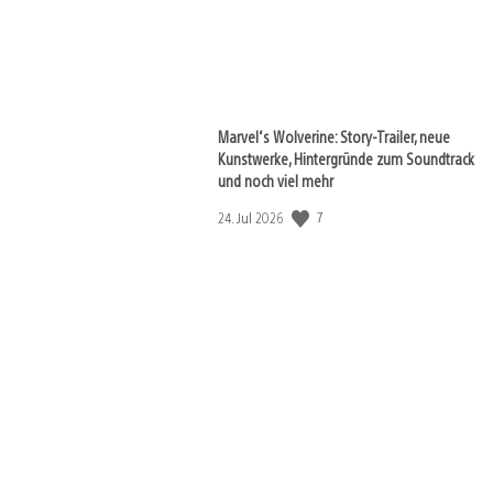
Marvel‘s Wolverine: Story-Trailer, neue
Kunstwerke, Hintergründe zum Soundtrack
und noch viel mehr
7
Veröffentlichungsdatum:
24. Jul 2026