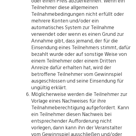
oder einen Preis abzuerkennen. Wenn ein
Teilnehmer diese allgemeinen
Teilnahmebedingungen nicht erfüllt oder
mehrere Konten und/oder ein
automatisches System zur Teilnahme
verwendet oder wenn es einen Grund zur
Annahme gibt, dass jemand, der für die
Einsendung eines Teilnehmers stimmt, dafür
bezahlt wurde oder auf sonstige Weise von
einem Teilnehmer oder einem Dritten
Anreize dafür erhalten hat, wird der
betroffene Teilnehmer vom Gewinnspiel
ausgeschlossen und seine Einsendung für
ungültig erklärt.
Möglicherweise werden die Teilnehmer zur
Vorlage eines Nachweises für ihre
Teilnahmeberechtigung aufgefordert. Kann
ein Teilnehmer diesen Nachweis bei
entsprechender Aufforderung nicht
vorlegen, dann kann ihn der Veranstalter
vom Gewinnspiel ausschließen und/oder