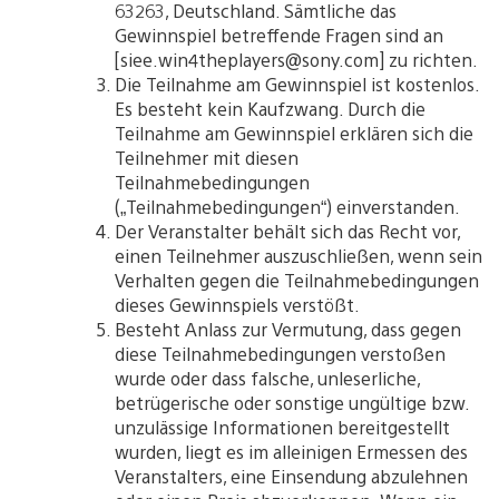
63263, Deutschland. Sämtliche das
Gewinnspiel betreffende Fragen sind an
[siee.win4theplayers@sony.com] zu richten.
Die Teilnahme am Gewinnspiel ist kostenlos.
Es besteht kein Kaufzwang. Durch die
Teilnahme am Gewinnspiel erklären sich die
Teilnehmer mit diesen
Teilnahmebedingungen
(„Teilnahmebedingungen“) einverstanden.
Der Veranstalter behält sich das Recht vor,
einen Teilnehmer auszuschließen, wenn sein
Verhalten gegen die Teilnahmebedingungen
dieses Gewinnspiels verstößt.
Besteht Anlass zur Vermutung, dass gegen
diese Teilnahmebedingungen verstoßen
wurde oder dass falsche, unleserliche,
betrügerische oder sonstige ungültige bzw.
unzulässige Informationen bereitgestellt
wurden, liegt es im alleinigen Ermessen des
Veranstalters, eine Einsendung abzulehnen