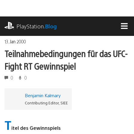
Zum
Inhalt
springen
playstation.com
PlayStation
.Blog
MEN
13. Jan 2000
Teilnahmebedingungen für das UFC-
Fight RT Gewinnspiel
0
0
Benjamin Kalmary
Contributing Editor, SIEE
T
itel des Gewinnspiels