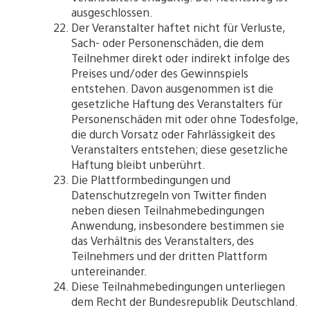
ausgeschlossen.
Der Veranstalter haftet nicht für Verluste,
Sach- oder Personenschäden, die dem
Teilnehmer direkt oder indirekt infolge des
Preises und/oder des Gewinnspiels
entstehen. Davon ausgenommen ist die
gesetzliche Haftung des Veranstalters für
Personenschäden mit oder ohne Todesfolge,
die durch Vorsatz oder Fahrlässigkeit des
Veranstalters entstehen; diese gesetzliche
Haftung bleibt unberührt.
Die Plattformbedingungen und
Datenschutzregeln von Twitter finden
neben diesen Teilnahmebedingungen
Anwendung, insbesondere bestimmen sie
das Verhältnis des Veranstalters, des
Teilnehmers und der dritten Plattform
untereinander.
Diese Teilnahmebedingungen unterliegen
dem Recht der Bundesrepublik Deutschland.