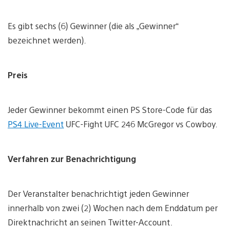
Es gibt sechs (6) Gewinner (die als „Gewinner“
bezeichnet werden).
Preis
Jeder Gewinner bekommt einen PS Store-Code für das
PS4 Live-Event
UFC-Fight UFC 246 McGregor vs Cowboy.
Verfahren zur Benachrichtigung
Der Veranstalter benachrichtigt jeden Gewinner
innerhalb von zwei (2) Wochen nach dem Enddatum per
Direktnachricht an seinen Twitter-Account.