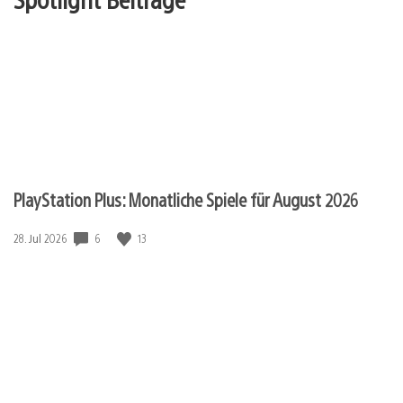
PlayStation Plus: Monatliche Spiele für August 2026
6
13
Veröffentlichungsdatum:
28. Jul 2026