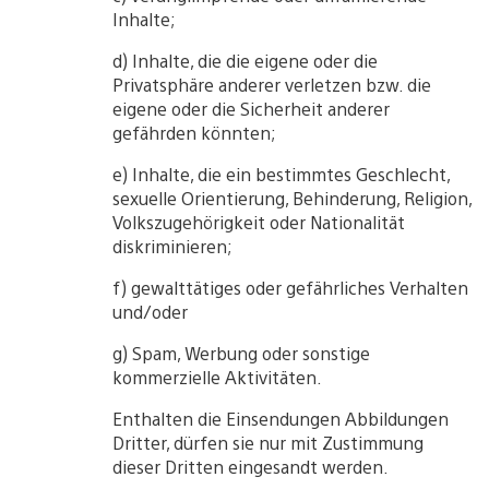
Inhalte;
d) Inhalte, die die eigene oder die
Privatsphäre anderer verletzen bzw. die
eigene oder die Sicherheit anderer
gefährden könnten;
e) Inhalte, die ein bestimmtes Geschlecht,
sexuelle Orientierung, Behinderung, Religion,
Volkszugehörigkeit oder Nationalität
diskriminieren;
f) gewalttätiges oder gefährliches Verhalten
und/oder
g) Spam, Werbung oder sonstige
kommerzielle Aktivitäten.
Enthalten die Einsendungen Abbildungen
Dritter, dürfen sie nur mit Zustimmung
dieser Dritten eingesandt werden.