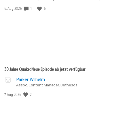
1
6
Veröffentlichungsdatum:
6. Aug 2026
30 Jahre Quake: Neue Episode ab jetzt verfügbar
Parker Wilhelm
Assoc. Content Manager, Bethesda
2
Veröffentlichungsdatum:
7. Aug 2026