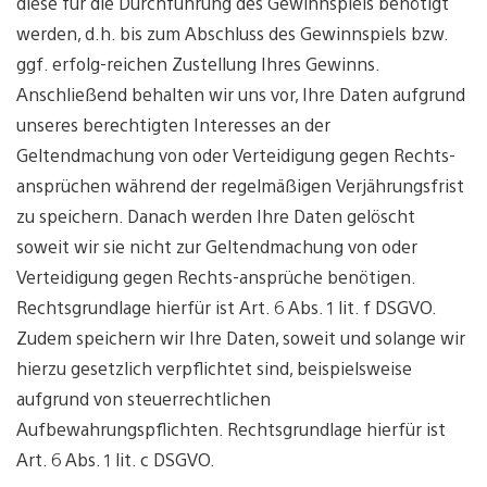
diese für die Durchführung des Gewinnspiels benötigt
werden, d.h. bis zum Abschluss des Gewinnspiels bzw.
ggf. erfolg-reichen Zustellung Ihres Gewinns.
Anschließend behalten wir uns vor, Ihre Daten aufgrund
unseres berechtigten Interesses an der
Geltendmachung von oder Verteidigung gegen Rechts-
ansprüchen während der regelmäßigen Verjährungsfrist
zu speichern. Danach werden Ihre Daten gelöscht
soweit wir sie nicht zur Geltendmachung von oder
Verteidigung gegen Rechts-ansprüche benötigen.
Rechtsgrundlage hierfür ist Art. 6 Abs. 1 lit. f DSGVO.
Zudem speichern wir Ihre Daten, soweit und solange wir
hierzu gesetzlich verpflichtet sind, beispielsweise
aufgrund von steuerrechtlichen
Aufbewahrungspflichten. Rechtsgrundlage hierfür ist
Art. 6 Abs. 1 lit. c DSGVO.