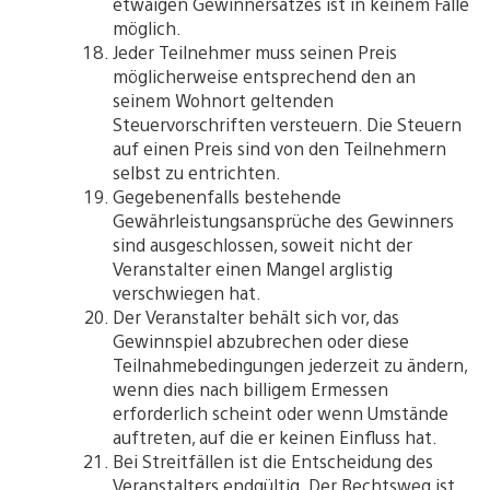
etwaigen Gewinnersatzes ist in keinem Falle
möglich.
Jeder Teilnehmer muss seinen Preis
möglicherweise entsprechend den an
seinem Wohnort geltenden
Steuervorschriften versteuern. Die Steuern
auf einen Preis sind von den Teilnehmern
selbst zu entrichten.
Gegebenenfalls bestehende
Gewährleistungsansprüche des Gewinners
sind ausgeschlossen, soweit nicht der
Veranstalter einen Mangel arglistig
verschwiegen hat.
Der Veranstalter behält sich vor, das
Gewinnspiel abzubrechen oder diese
Teilnahmebedingungen jederzeit zu ändern,
wenn dies nach billigem Ermessen
erforderlich scheint oder wenn Umstände
auftreten, auf die er keinen Einfluss hat.
Bei Streitfällen ist die Entscheidung des
Veranstalters endgültig. Der Rechtsweg ist