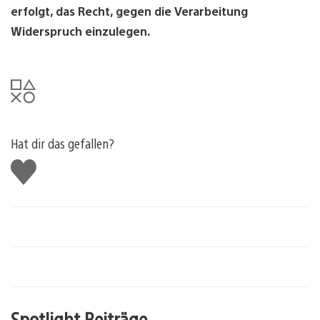
erfolgt, das Recht, gegen die Verarbeitung
Widerspruch einzulegen.
Hat dir das gefallen?
Gefällt
mir
Spotlight Beiträge