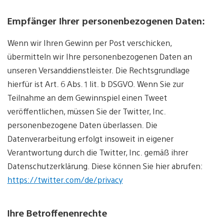
Empfänger Ihrer personenbezogenen Daten:
Wenn wir Ihren Gewinn per Post verschicken,
übermitteln wir Ihre personenbezogenen Daten an
unseren Versanddienstleister. Die Rechtsgrundlage
hierfür ist Art. 6 Abs. 1 lit. b DSGVO. Wenn Sie zur
Teilnahme an dem Gewinnspiel einen Tweet
veröffentlichen, müssen Sie der Twitter, Inc.
personenbezogene Daten überlassen. Die
Datenverarbeitung erfolgt insoweit in eigener
Verantwortung durch die Twitter, Inc. gemäß ihrer
Datenschutzerklärung. Diese können Sie hier abrufen:
https://twitter.com/de/privacy
Ihre Betroffenenrechte