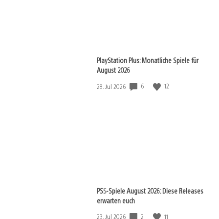
PlayStation Plus: Monatliche Spiele für
August 2026
6
12
Veröffentlichungsdatum:
28. Jul 2026
PS5-Spiele August 2026: Diese Releases
erwarten euch
2
11
Veröffentlichungsdatum:
23. Jul 2026