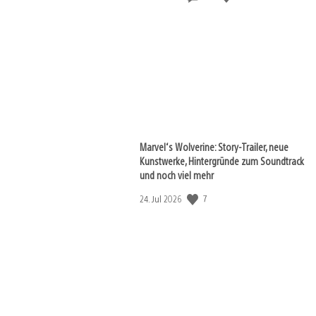
Marvel‘s Wolverine: Story-Trailer, neue
Kunstwerke, Hintergründe zum Soundtrack
und noch viel mehr
7
Veröffentlichungsdatum:
24. Jul 2026