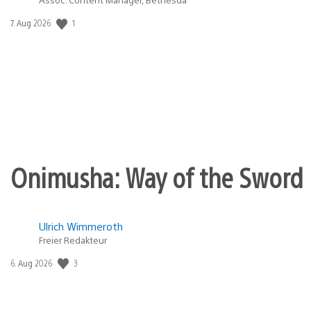
1
Veröffentlichungsdatum:
7. Aug 2026
Onimusha: Way of the Sword 
Ulrich Wimmeroth
Freier Redakteur
3
Veröffentlichungsdatum:
6. Aug 2026