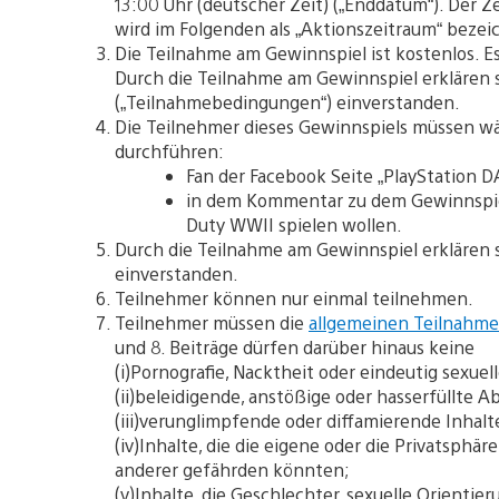
13:00 Uhr (deutscher Zeit) („Enddatum“). De
wird im Folgenden als „Aktionszeitraum“ bezei
Die Teilnahme am Gewinnspiel ist kostenlos. 
Durch die Teilnahme am Gewinnspiel erklären 
(„Teilnahmebedingungen“) einverstanden.
Die Teilnehmer dieses Gewinnspiels müssen wä
durchführen:
Fan der Facebook Seite „PlayStation 
in dem Kommentar zu dem Gewinnspielb
Duty WWII spielen wollen.
Durch die Teilnahme am Gewinnspiel erklären 
einverstanden.
Teilnehmer können nur einmal teilnehmen.
Teilnehmer müssen die
allgemeinen Teilnahm
und 8. Beiträge dürfen darüber hinaus keine
(i)Pornografie, Nacktheit oder eindeutig sexue
(ii)beleidigende, anstößige oder hasserfüllte 
(iii)verunglimpfende oder diffamierende Inhalt
(iv)Inhalte, die die eigene oder die Privatsphär
anderer gefährden könnten;
(v)Inhalte, die Geschlechter, sexuelle Orientie