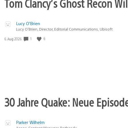
Tom Clancy’s Ghost Recon Wil
Lucy O’Brien
Lucy O’Brien, Director, Editorial Communications, Ubisoft
1
6
Veröffentlichungsdatum:
6. Aug 2026
30 Jahre Quake: Neue Episode
Parker Wilhelm
Assoc. Content Manager, Bethesda