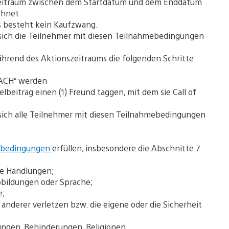
r Zeitraum zwischen dem Startdatum und dem Enddatum
chnet.
Es besteht kein Kaufzwang.
sich die Teilnehmer mit diesen Teilnahmebedingungen
hrend des Aktionszeitraums die folgenden Schritte
DACH“ werden
eitrag einen (1) Freund taggen, mit dem sie Call of
sich alle Teilnehmer mit diesen Teilnahmebedingungen
ebedingungen
erfüllen, insbesondere die Abschnitte 7
lle Handlungen;
Abbildungen oder Sprache;
e;
e anderer verletzen bzw. die eigene oder die Sicherheit
rungen, Behinderungen, Religionen,