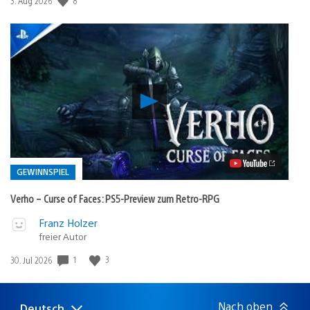
8
Veröffentlichungsdatum:
3. Aug 2026
Verho
–
Curse
of
Faces:
PS5-
Preview
GEWINNSPIEL
zum
Retro-
Verho – Curse of Faces: PS5-Preview zum Retro-RPG
RPG
Video
Veröffentlicht
Franz Holzer
abspielen
freier Autor
in:
Gewinnspiel
1
3
Veröffentlichungsdatum:
30. Jul 2026
Nach oben
Deutsch