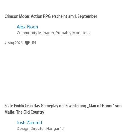
Crimson Moon: Action RPG erscheint am 1. September
Alex Noon
Community Manager, Probably Monsters
114
Veröffentlichungsdatum:
4. Aug 2026
Erste Einblicke in das Gameplay der Erweiterung „Man of Honor“ von
Mafia: The Old Country
Josh Zammit
Design Director, Hangar 13