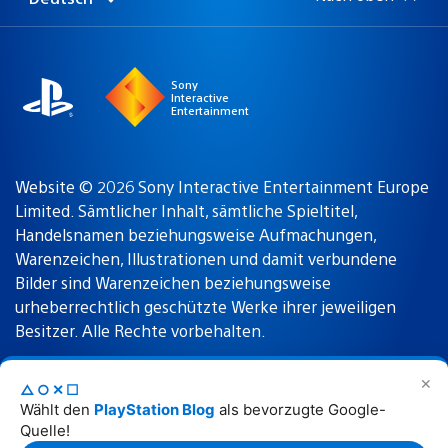
Select
Aktuelle
a
Region:
region
Sony
Interactive
Entertainment
Website © 2026 Sony Interactive Entertainment Europe
Limited. Sämtlicher Inhalt, sämtliche Spieltitel,
Handelsnamen beziehungsweise Aufmachungen,
Warenzeichen, Illustrationen und damit verbundene
Bilder sind Warenzeichen beziehungsweise
urheberrechtlich geschützte Werke ihrer jeweiligen
Besitzer. Alle Rechte vorbehalten.
✕
△○✕☐
Nutzungsbedingungen
Datenschutzrichtlinie
Wählt den
PlayStation Blog
als bevorzugte Google-
Quelle!
Rechtliche Hinweise