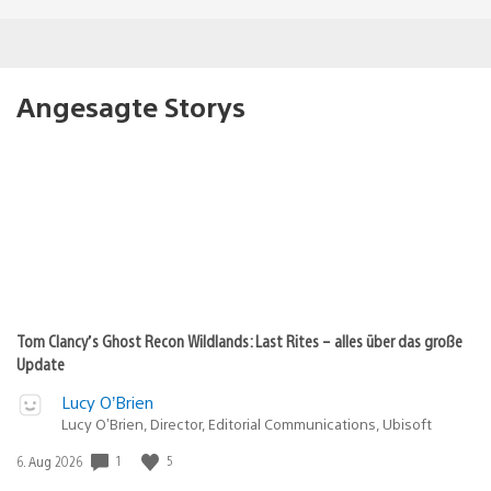
Angesagte Storys
Tom Clancy’s Ghost Recon Wildlands: Last Rites – alles über das große
Update
Lucy O’Brien
Lucy O’Brien, Director, Editorial Communications, Ubisoft
1
5
Veröffentlichungsdatum:
6. Aug 2026