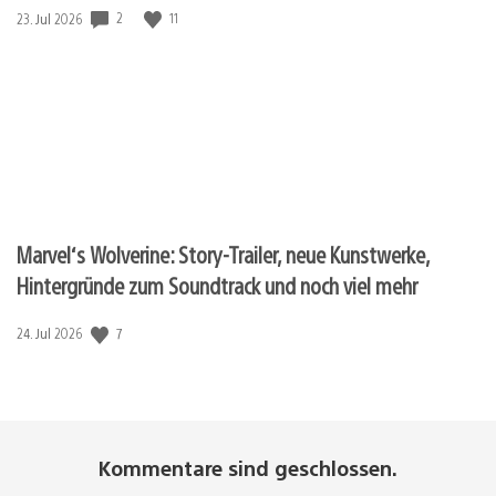
2
11
Veröffentlichungsdatum:
23. Jul 2026
Marvel‘s Wolverine: Story-Trailer, neue Kunstwerke,
Hintergründe zum Soundtrack und noch viel mehr
7
Veröffentlichungsdatum:
24. Jul 2026
Kommentare sind geschlossen.