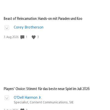
Beast of Reincarnation: Hands-on mit Paraden und Koo
Corey Brotherson
1
3
Veröffentlichungsdatum:
3. Aug 2026
Players’ Choice: Stimmt für das beste neue Spiel im Juli 2026
O’Dell Harmon Jr.
Specialist, Content Communications, SIE