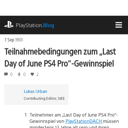
Zum
Inhalt
springen
playstation.com
PlayStation
.Blog
MEN
7. Sep 1901
Teilnahmebedingungen zum „Last
Day of June PS4 Pro“-Gewinnspiel
0
0
2
Lukas Urban
Contributing Editor, SIEE
Teilnehmer am „Last Day of June PS4 Pro“-
Gewinnspiel von
PlayStationDACH
müssen
mindestens 13 Jahre alt sein und ihren