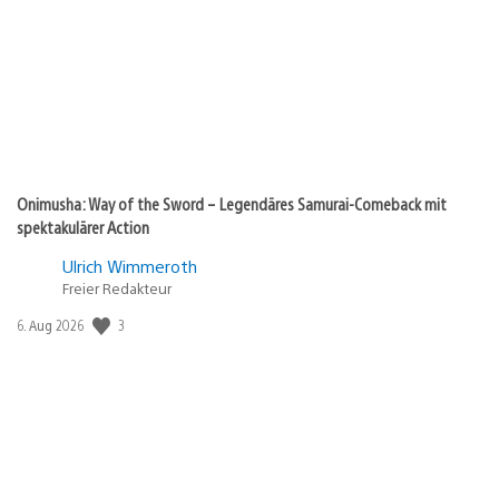
Onimusha: Way of the Sword – Legendäres Samurai-Comeback mit
spektakulärer Action
Ulrich Wimmeroth
Freier Redakteur
3
Veröffentlichungsdatum:
6. Aug 2026