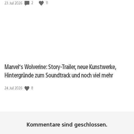
2
11
Veröffentlichungsdatum:
23. Jul 2026
Marvel‘s Wolverine: Story-Trailer, neue Kunstwerke,
Hintergründe zum Soundtrack und noch viel mehr
8
Veröffentlichungsdatum:
24. Jul 2026
Kommentare sind geschlossen.