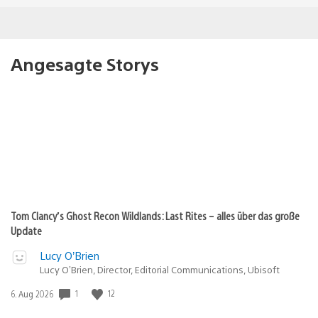
Angesagte Storys
Tom Clancy’s Ghost Recon Wildlands: Last Rites – alles über das große
Update
Lucy O’Brien
Lucy O’Brien, Director, Editorial Communications, Ubisoft
1
12
Veröffentlichungsdatum:
6. Aug 2026