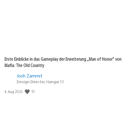
Erste Einblicke in das Gameplay der Erweiterung „Man of Honor“ von
Mafia: The Old Country
Josh Zammit
Design Director, Hangar 13
91
Veröffentlichungsdatum:
4. Aug 2026