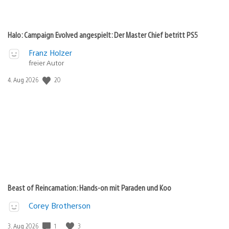
Halo: Campaign Evolved angespielt: Der Master Chief betritt PS5
Franz Holzer
freier Autor
20
Veröffentlichungsdatum:
4. Aug 2026
Beast of Reincarnation: Hands-on mit Paraden und Koo
Corey Brotherson
1
3
Veröffentlichungsdatum:
3. Aug 2026