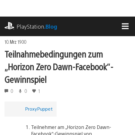
Zum
Inhalt
springen
playstation.com
PlayStation
.Blog
MEN
10. Mrz 1900
Teilnahmebedingungen zum
„Horizon Zero Dawn-Facebook“-
Gewinnspiel
0
0
1
ProxyPuppet
Teilnehmer am „Horizon Zero Dawn-
Facebook“-Gewinnspiel von