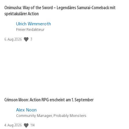
Onimusha: Way of the Sword – Legendäres Samurai-Comeback mit
spektakulärer Action
Ulrich Wimmeroth
Freier Redakteur
3
Veröffentlichungsdatum:
6. Aug 2026
Crimson Moon: Action RPG erscheint am 1. September
Alex Noon
Community Manager, Probably Monsters
114
Veröffentlichungsdatum:
4. Aug 2026