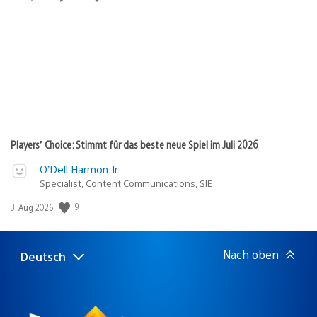
Players’ Choice: Stimmt für das beste neue Spiel im Juli 2026
O’Dell Harmon Jr.
Specialist, Content Communications, SIE
9
Veröffentlichungsdatum:
3. Aug 2026
Nach oben
Deutsch
Select
Aktuelle
a
Region:
region