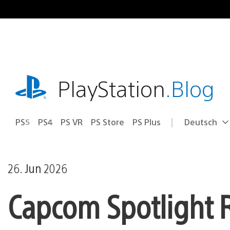
Zum
Inhalt
springen
playstation.com
PlayStation
.Blog
PS5
PS4
PS VR
PS Store
PS Plus
Deutsch
Select
Aktuelle
a
Region:
region
26. Jun 2026
Capcom Spotlight 