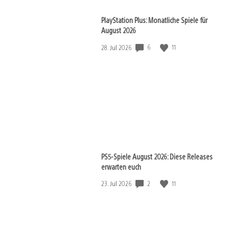
PlayStation Plus: Monatliche Spiele für
August 2026
Veröffentlichungsdatum:
6
11
28. Jul 2026
PS5-Spiele August 2026: Diese Releases
erwarten euch
Veröffentlichungsdatum:
2
11
23. Jul 2026