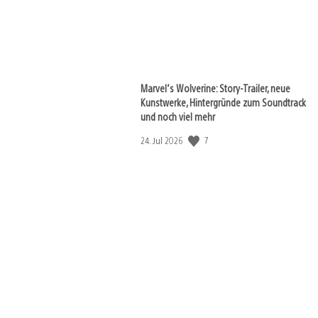
Marvel‘s Wolverine: Story-Trailer, neue
Kunstwerke, Hintergründe zum Soundtrack
und noch viel mehr
Veröffentlichungsdatum:
7
24. Jul 2026