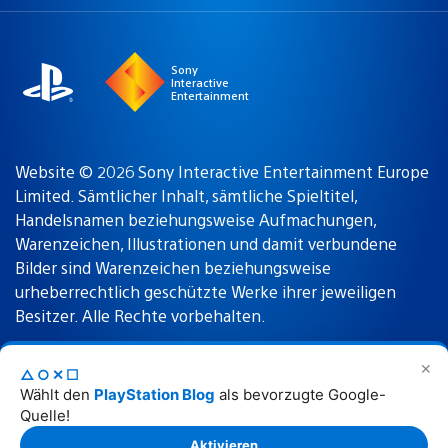
a
Region:
region
Sony
Interactive
Entertainment
Website © 2026 Sony Interactive Entertainment Europe
Limited. Sämtlicher Inhalt, sämtliche Spieltitel,
Handelsnamen beziehungsweise Aufmachungen,
Warenzeichen, Illustrationen und damit verbundene
Bilder sind Warenzeichen beziehungsweise
urheberrechtlich geschützte Werke ihrer jeweiligen
Besitzer. Alle Rechte vorbehalten.
✕
△○✕☐
Nutzungsbedingungen
Datenschutzrichtlinie
Wählt den
PlayStation Blog
als bevorzugte Google-
Quelle!
Rechtliche Hinweise
Aktivieren