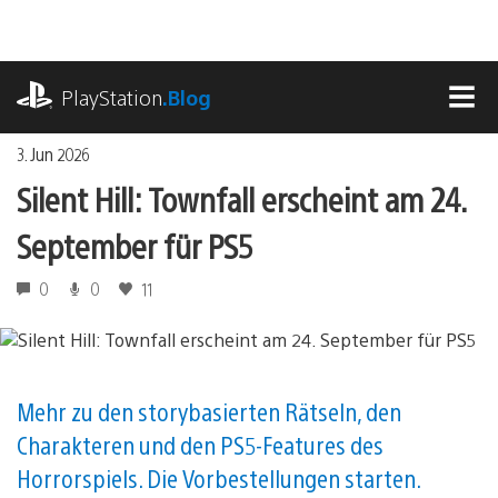
Zum
Inhalt
springen
playstation.com
PlayStation
.Blog
MEN
3. Jun 2026
Silent Hill: Townfall erscheint am 24.
September für PS5
0
0
11
Mehr zu den storybasierten Rätseln, den
Charakteren und den PS5-Features des
Horrorspiels. Die Vorbestellungen starten.