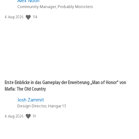
Alex Noon
Community Manager, Probably Monsters
Veröffentlichungsdatum:
114
4. Aug 2026
Erste Einblicke in das Gameplay der Erweiterung „Man of Honor“ von
Mafia: The Old Country
Josh Zammit
Design Director, Hangar 13
Veröffentlichungsdatum:
91
4. Aug 2026