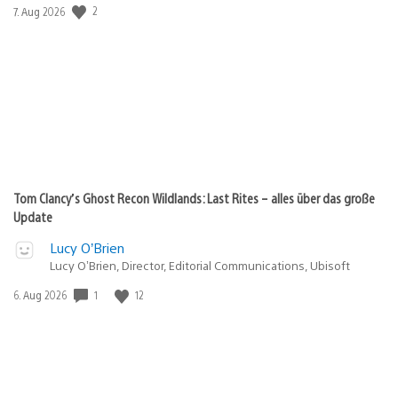
Veröffentlichungsdatum:
2
7. Aug 2026
Tom Clancy’s Ghost Recon Wildlands: Last Rites – alles über das große
Update
Lucy O’Brien
Lucy O’Brien, Director, Editorial Communications, Ubisoft
Veröffentlichungsdatum:
1
12
6. Aug 2026