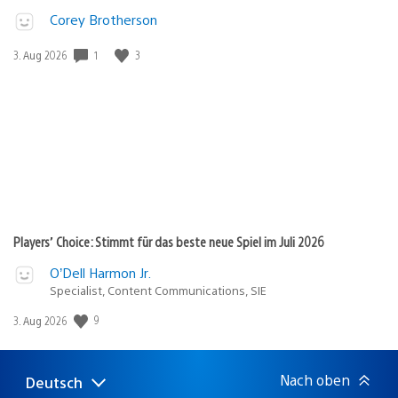
Corey Brotherson
Veröffentlichungsdatum:
1
3
3. Aug 2026
Players’ Choice: Stimmt für das beste neue Spiel im Juli 2026
O’Dell Harmon Jr.
Specialist, Content Communications, SIE
Veröffentlichungsdatum:
9
3. Aug 2026
Nach oben
Deutsch
Select
Aktuelle