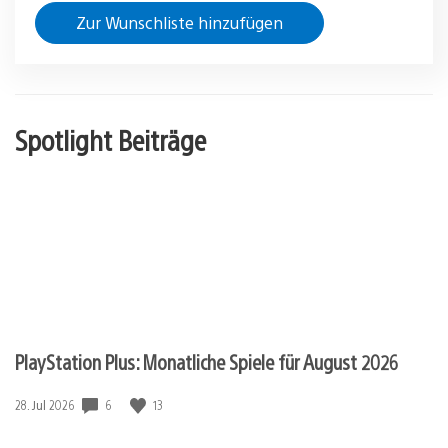
Zur Wunschliste hinzufügen
Spotlight Beiträge
PlayStation Plus: Monatliche Spiele für August 2026
Veröffentlichungsdatum:
6
13
28. Jul 2026