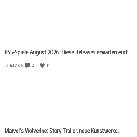
PS5-Spiele August 2026: Diese Releases erwarten euch
Veröffentlichungsdatum:
2
11
23. Jul 2026
Marvel‘s Wolverine: Story-Trailer, neue Kunstwerke,