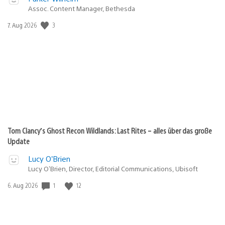
Assoc. Content Manager, Bethesda
Veröffentlichungsdatum:
3
7. Aug 2026
Tom Clancy’s Ghost Recon Wildlands: Last Rites – alles über das große
Update
Lucy O’Brien
Lucy O’Brien, Director, Editorial Communications, Ubisoft
Veröffentlichungsdatum:
1
12
6. Aug 2026