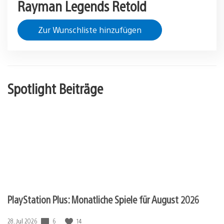
Rayman Legends Retold
Zur Wunschliste hinzufügen
Spotlight Beiträge
PlayStation Plus: Monatliche Spiele für August 2026
Veröffentlichungsdatum:
6
14
28. Jul 2026