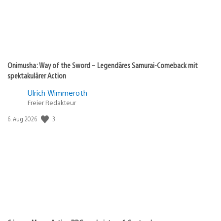
Onimusha: Way of the Sword – Legendäres Samurai-Comeback mit
spektakulärer Action
Ulrich Wimmeroth
Freier Redakteur
Veröffentlichungsdatum:
3
6. Aug 2026