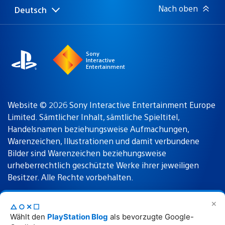
Nach oben
Deutsch
Select
Aktuelle
a
Region:
region
Sony
Interactive
Entertainment
Website © 2026 Sony Interactive Entertainment Europe
Limited. Sämtlicher Inhalt, sämtliche Spieltitel,
Handelsnamen beziehungsweise Aufmachungen,
Warenzeichen, Illustrationen und damit verbundene
Bilder sind Warenzeichen beziehungsweise
urheberrechtlich geschützte Werke ihrer jeweiligen
Besitzer. Alle Rechte vorbehalten.
✕
△○✕☐
Nutzungsbedingungen
Datenschutzrichtlinie
Wählt den
PlayStation Blog
als bevorzugte Google-