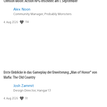
Crimson Moon: Action RPG erscheint am 1. September
Alex Noon
Community Manager, Probably Monsters
Veröffentlichungsdatum:
114
4. Aug 2026
Erste Einblicke in das Gameplay der Erweiterung „Man of Honor“ von
Mafia: The Old Country
Josh Zammit
Design Director, Hangar 13
Veröffentlichungsdatum:
91
4. Aug 2026