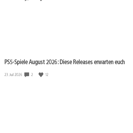
PS5-Spiele August 2026: Diese Releases erwarten euch
Veröffentlichungsdatum:
2
12
23. Jul 2026