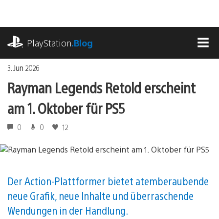
Zum
Inhalt
springen
playstation.com
PlayStation
.Blog
MEN
3. Jun 2026
Rayman Legends Retold erscheint
am 1. Oktober für PS5
0
0
12
Der Action-Plattformer bietet atemberaubende
neue Grafik, neue Inhalte und überraschende
Wendungen in der Handlung.