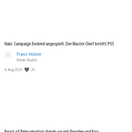
Halo: Campaign Evolved angespielt: Der Master Chief betritt PS5
Franz Holzer
freier Autor
Veröffentlichungsdatum:
20
4. Aug 2026
Beast of Reincarnation: Hands-on mit Paraden und Koo