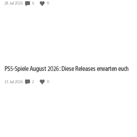
Veröffentlichungsdatum:
6
11
28. Jul 2026
PS5-Spiele August 2026: Diese Releases erwarten euch
Veröffentlichungsdatum:
2
11
23. Jul 2026