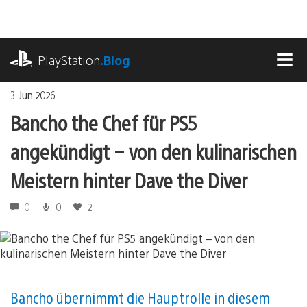
Zum
Inhalt
springen
playstation.com
PlayStation
.Blog
MEN
3. Jun 2026
Bancho the Chef für PS5
angekündigt – von den kulinarischen
Meistern hinter Dave the Diver
0
0
2
Bancho übernimmt die Hauptrolle in diesem