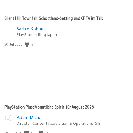
Silent Hill: Townfall: Schottland-Setting und CRTV im Talk
Sachie Kobari
PlayStation.Blog Japan
Veröffentlichungsdatum:
5
30. Jul 2026
PlayStation Plus: Monatliche Spiele für August 2026
Adam Michel
Director, Content Acquisition & Operations, SIE
Veröffentlichungsdatum:
6
11
28. Jul 2026