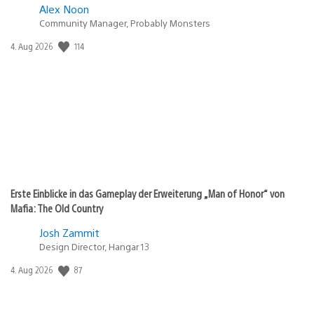
Alex Noon
Community Manager, Probably Monsters
Veröffentlichungsdatum:
114
4. Aug 2026
Erste Einblicke in das Gameplay der Erweiterung „Man of Honor“ von
Mafia: The Old Country
Josh Zammit
Design Director, Hangar 13
Veröffentlichungsdatum:
87
4. Aug 2026