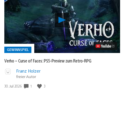
Verho
–
Curse
of
Faces:
PS5-
Preview
GEWINNSPIEL
zum
Retro-
Verho – Curse of Faces: PS5-Preview zum Retro-RPG
RPG
Video
Veröffentlicht
Franz Holzer
abspielen
in:
freier Autor
Gewinnspiel
Veröffentlichungsdatum:
1
3
30. Jul 2026